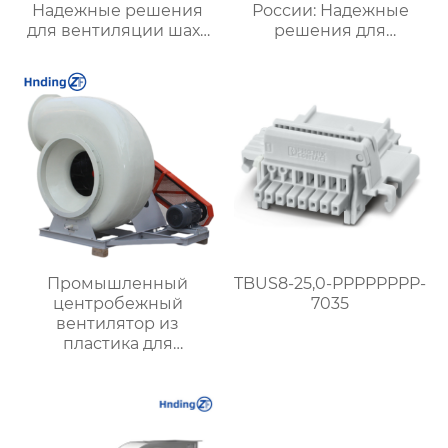
Надежные решения
России: Надежные
для вентиляции шахт
решения для
и подземных объектов
эффективной
| Купить с доставкой
вентиляции и
безопасности
Промышленный
TBUS8-25,0-PPPPPPPP-
центробежный
7035
вентилятор из
пластика для
агрессивных сред