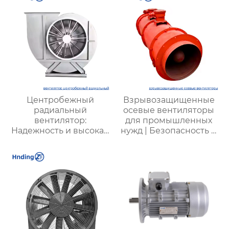
котлов | Эффективные
эффективные и
системы удаления
энергоэкономичные
пыли и газа | Для всех
решения
типов угля
Центробежный
Взрывозащищенные
радиальный
осевые вентиляторы
вентилятор:
для промышленных
Надежность и высокая
нужд | Безопасность и
производительность
производительность
для промышленной
вентиляции и
охлаждения