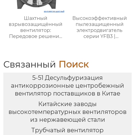
Шахтный
Высокоэффективный
взрывозащищённый
пылезащищенный
вентилятор:
электродвигатель
Передовое решение
серии YFB3 |
для безопасной и
ZHONGTAI
стабильной
вентиляции в
подземных условиях
Связанный
Поиск
5-51 Десульфуризация
антикоррозионные центробежный
вентилятор поставщиков в Китае
Китайские заводы
высокотемпературных вентиляторов
из нержавеющей стали
Трубчатый вентилятор