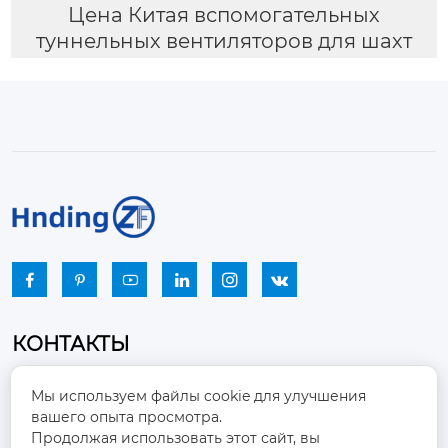
Цена Китая вспомогательных
туннельных вентиляторов для шахт






КОНТАКТЫ
Промышленный парк, город Наньцзяо,
Мы используем файлы cookie для улучшения
район Чжоуцунь, город Цзыбо, провинция

вашего опыта просмотра.
Шаньдун
Продолжая использовать этот сайт, вы