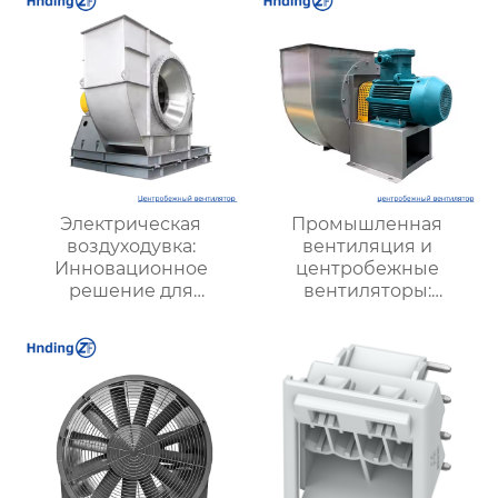
воздуха и повышения
безопасности
Электрическая
Промышленная
воздуходувка:
вентиляция и
Инновационное
центробежные
решение для
вентиляторы:
эффективного
Современные
воздухообмена и
решения для
энергосбережения
оптимизации
производственных
процессов