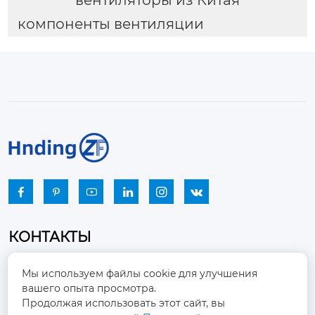
компоненты вентиляции






КОНТАКТЫ
Промышленный парк, город Наньцзяо,
Мы используем файлы cookie для улучшения
район Чжоуцунь, город Цзыбо, провинция

вашего опыта просмотра.
Шаньдун
Продолжая использовать этот сайт, вы