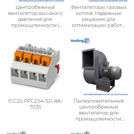
Центробежный
Вентиляторы газовых
вентилятор высокого
котлов: Надежные
давления для
решения для
промышленности |
оптимизации работы
Высокая
отопительных систем
эффективность,
надежность и
долговечность |
Купить вентиляцию
для металлургии,
химической и
горнодобывающей
промышленности
ICC25-PPC2,54-5,0-AA-
Пылеуловительный
7035
центробежный
вентилятор для
промышленности:
эффективные
решения для очистки