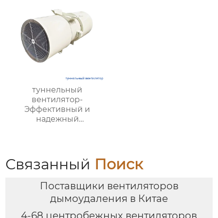
туннельный
вентилятор-
Эффективный и
надежный
туннельный струйный
вентилятор SDS и
туннельный осевой
вентилятор SDF —
Связанный
Поиск
идеальное решение
для туннельной
Поставщики вентиляторов
вентиляции.
дымоудаления в Китае
4-68 центробежных вентиляторов