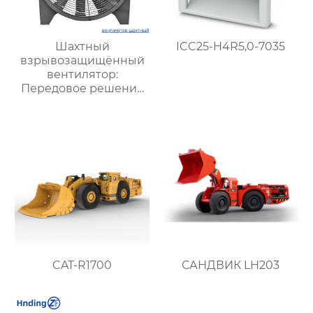
Шахтный
ICC25-H4R5,0-7035
взрывозащищённый
вентилятор:
Передовое решение
для безопасной и
стабильной
вентиляции в
подземных условиях
CAT-R1700
САНДВИК LH203