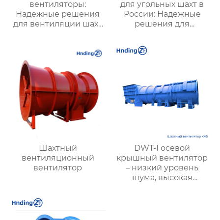
вентиляторы:
для угольных шахт в
Надежные решения
России: Надежные
для вентиляции шахт
решения для
и подземных объектов
эффективной
| Купить с доставкой
вентиляции и
безопасности
Шахтный
DWT-I осевой
вентиляционный
крышный вентилятор
вентилятор
– низкий уровень
шума, высокая
производительность,
пожарная
безопасность и
энергоэффективность