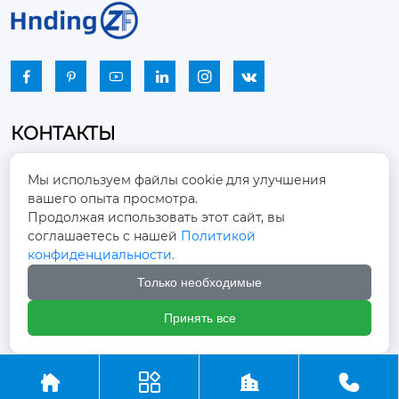






КОНТАКТЫ
Промышленный парк, город Наньцзяо,
Мы используем файлы cookie для улучшения
район Чжоуцунь, город Цзыбо, провинция

вашего опыта просмотра.
Шаньдун
Продолжая использовать этот сайт, вы
соглашаетесь с нашей
Политикой
winston-xu@hengdingfan.com

конфиденциальности.
Только необходимые
+86-13806434669

Принять все
+86 13806434669




