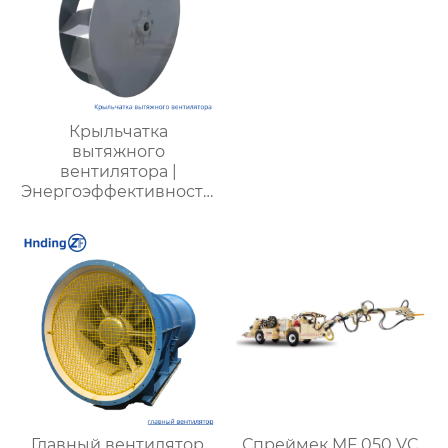
Крыльчатка
вытяжного
вентилятора |
Энергоэффективность,
низкий шум,
долговечность
Главный вентилятор
Спреймек MF 050 VC