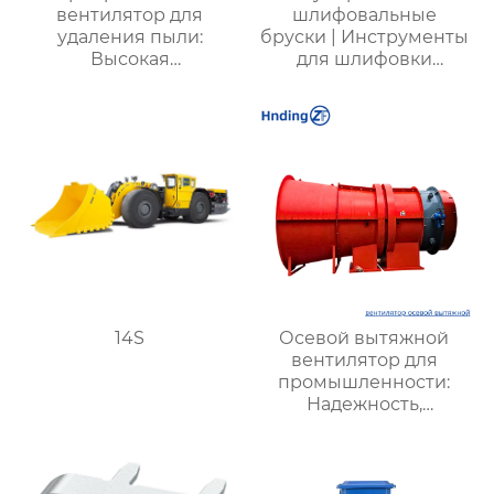
вентилятор для
шлифовальные
удаления пыли:
бруски | Инструменты
Высокая
для шлифовки
эффективность,
дорожек
надежность и
подшипников с
инновационные
высокой точностью |
технологии для
Профессиональные
промышленных
решения для
систем очистки
полировки
воздуха
поверхностей
14S
Осевой вытяжной
вентилятор для
промышленности:
Надежность,
Энергоэффективность
и Высокая
Производительность