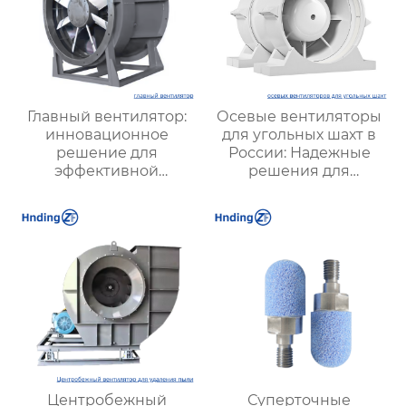
Главный вентилятор:
Осевые вентиляторы
инновационное
для угольных шахт в
решение для
России: Надежные
эффективной
решения для
вентиляции и
эффективной
оптимизации работы
вентиляции и
систем
безопасности
Центробежный
Суперточные