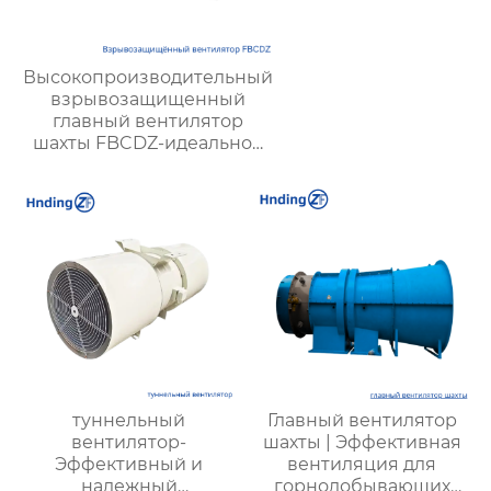
Высокопроизводительный
взрывозащищенный
главный вентилятор
шахты FBCDZ-идеальное
решение для вентиляции
крупных и средних горных
разработок
туннельный
Главный вентилятор
вентилятор-
шахты | Эффективная
Эффективный и
вентиляция для
надежный
горнодобывающих