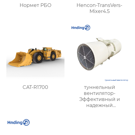
Нормет РБО
Hencon-TransVers-
Mixer4.5
CAT-R1700
туннельный
вентилятор-
Эффективный и
надежный
туннельный струйный
вентилятор SDS и
туннельный осевой
вентилятор SDF —