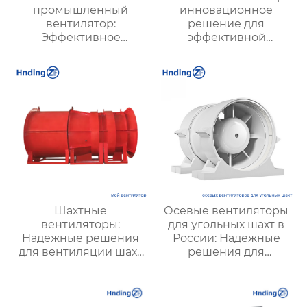
промышленный
инновационное
вентилятор:
решение для
Эффективное
эффективной
решение для
вентиляции и
надежной вентиляции
оптимизации работы
систем
Шахтные
Осевые вентиляторы
вентиляторы:
для угольных шахт в
Надежные решения
России: Надежные
для вентиляции шахт
решения для
и подземных объектов
эффективной
| Купить с доставкой
вентиляции и
безопасности