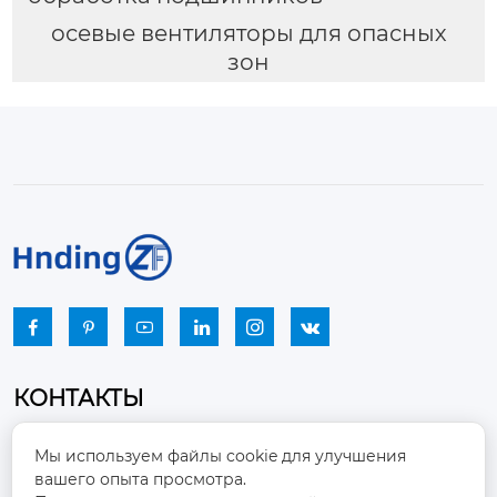
осевые вентиляторы для опасных
зон






КОНТАКТЫ
Промышленный парк, город Наньцзяо,
Мы используем файлы cookie для улучшения
район Чжоуцунь, город Цзыбо, провинция

вашего опыта просмотра.
Шаньдун