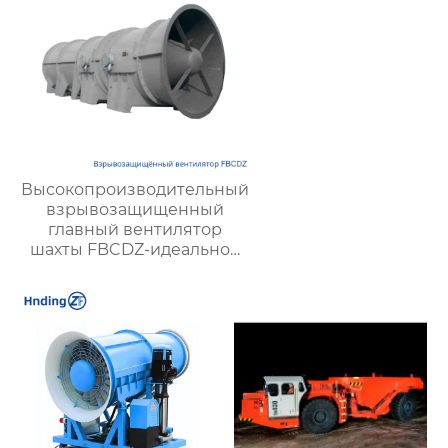
идеальное решение
для туннельной
вентиляции.
Высокопроизводительный
взрывозащищенный
главный вентилятор
шахты FBCDZ-идеальное
решение для вентиляции
крупных и средних горных
разработок