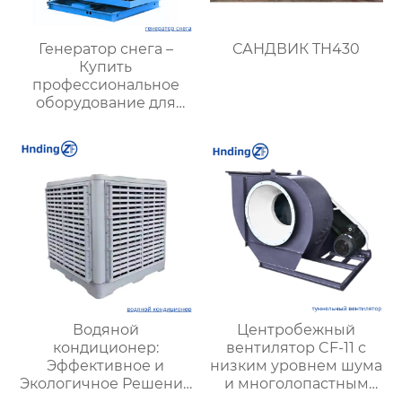
Генератор снега –
САНДВИК TH430
Купить
профессиональное
оборудование для
создания
искусственного снега
Водяной
Центробежный
кондиционер:
вентилятор CF-11 с
Эффективное и
низким уровнем шума
Экологичное Решение
и многолопастным
для Охлаждения
колесом —