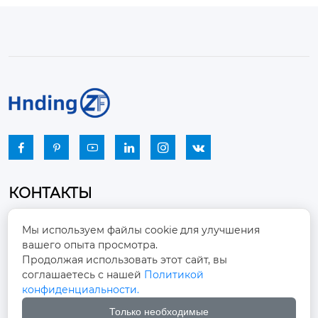






КОНТАКТЫ
Промышленный парк, город Наньцзяо,
Мы используем файлы cookie для улучшения
район Чжоуцунь, город Цзыбо, провинция

вашего опыта просмотра.
Шаньдун
Продолжая использовать этот сайт, вы
соглашаетесь с нашей
Политикой
winston-xu@hengdingfan.com

конфиденциальности.
Только необходимые
+86-13806434669
