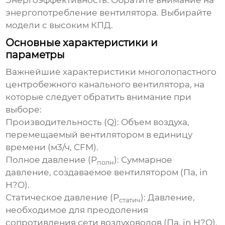
Энергоэффективность:
Обратите внимание на
энергопотребление вентилятора. Выбирайте
модели с высоким КПД.
Основные характеристики и
параметры
Важнейшие характеристики
многолопастного
центробежного канального вентилятора
, на
которые следует обратить внимание при
выборе:
Производительность (Q):
Объем воздуха,
перемещаемый вентилятором в единицу
времени (м3/ч, CFM).
Полное давление (P
):
Суммарное
полн
давление, создаваемое вентилятором (Па, in
H?O).
Статическое давление (P
):
Давление,
статич
необходимое для преодоления
сопротивления сети воздуховодов (Па, in H?O).