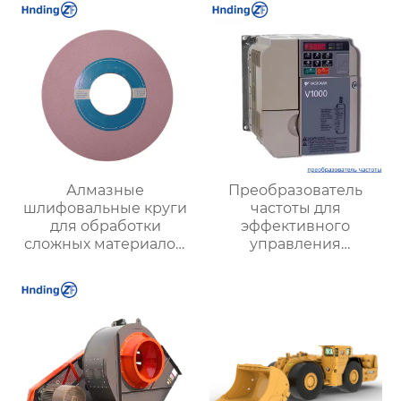
Алмазные
Преобразователь
шлифовальные круги
частоты для
для обработки
эффективного
сложных материалов:
управления
Высокая точность для
электродвигателями:
авиационных
оптимизация работы
двигателей и турбин
и энергосбережение