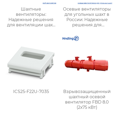
Шахтные
Осевые вентиляторы
вентиляторы:
для угольных шахт в
Надежные решения
России: Надежные
для вентиляции шахт
решения для
и подземных объектов
эффективной
| Купить с доставкой
вентиляции и
безопасности
ICS25-F22U-7035
Взрывозащищенный
шахтный осевой
вентилятор FBD 8.0
(2х75 кВт)