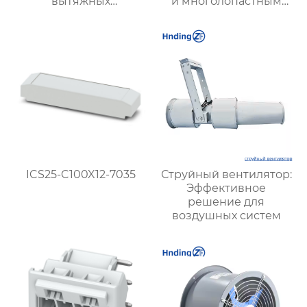
вытяжных
и многолопастным
вентиляторов,
колесом —
предназначенных для
эффективное
вентиляции на
решение для
тепловых
вентиляции и
электростанциях и в
вытяжки на кухне
шахтах, включает 12
моделей
ICS25-C100X12-7035
Струйный вентилятор:
Эффективное
решение для
воздушных систем