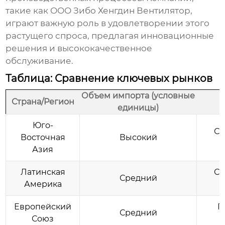
такие как
ООО Зибо Хенгдин Вентилятор
,
играют важную роль в удовлетворении этого
растущего спроса, предлагая инновационные
решения и высококачественное
обслуживание.
Таблица: Сравнение ключевых рынков
Объем импорта (условные
Страна/Регион
единицы)
Юго-
Се
Восточная
Высокий
Азия
Латинская
Се
Средний
Америка
Европейский
П
Средний
Союз