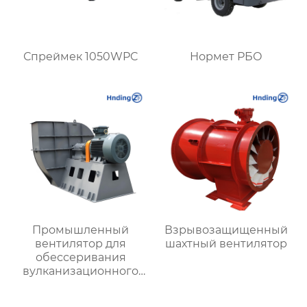
Спреймек 1050WPC
Нормет РБО
Промышленный
Взрывозащищенный
вентилятор для
шахтный вентилятор
обессеривания
вулканизационного
слоя, имеющийся в
наличии на складе