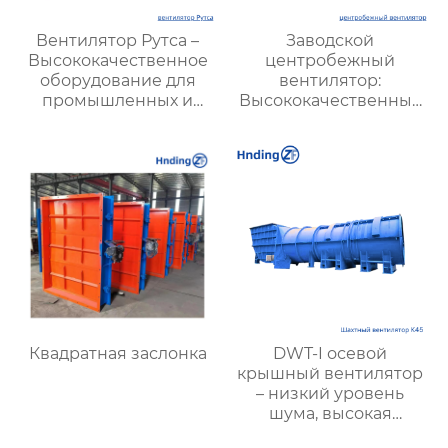
Вентилятор Рутса –
Заводской
Высококачественное
центробежный
оборудование для
вентилятор:
промышленных и
Высококачественные
вентиляционных
решения для
систем
эффективной
вентиляции на
производстве
Квадратная заслонка
DWT-I осевой
крышный вентилятор
– низкий уровень
шума, высокая
производительность,