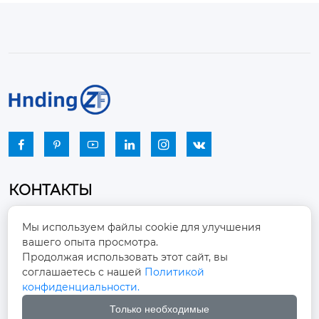






КОНТАКТЫ
Промышленный парк, город Наньцзяо,
Мы используем файлы cookie для улучшения
район Чжоуцунь, город Цзыбо, провинция

вашего опыта просмотра.
Шаньдун
Продолжая использовать этот сайт, вы
соглашаетесь с нашей
Политикой
winston-xu@hengdingfan.com

конфиденциальности.
Только необходимые
+86-13806434669
