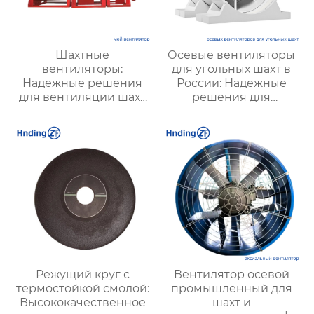
Шахтные
Осевые вентиляторы
вентиляторы:
для угольных шахт в
Надежные решения
России: Надежные
для вентиляции шахт
решения для
и подземных объектов
эффективной
| Купить с доставкой
вентиляции и
безопасности
Режущий круг с
Вентилятор осевой
термостойкой смолой:
промышленный для
Высококачественное
шахт и