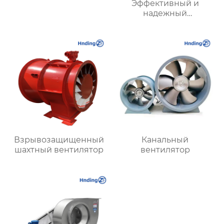
Эффективный и
надежный
туннельный струйный
вентилятор SDS и
туннельный осевой
вентилятор SDF —
идеальное решение
для туннельной
вентиляции.
Взрывозащищенный
Канальный
шахтный вентилятор
вентилятор