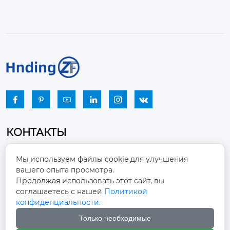






КОНТАКТЫ
Промышленный парк, город Наньцзяо,
Мы используем файлы cookie для улучшения
район Чжоуцунь, город Цзыбо, провинция

вашего опыта просмотра.
Шаньдун
Продолжая использовать этот сайт, вы
соглашаетесь с нашей
Политикой
winston-xu@hengdingfan.com

конфиденциальности.
Только необходимые
+86-13806434669
