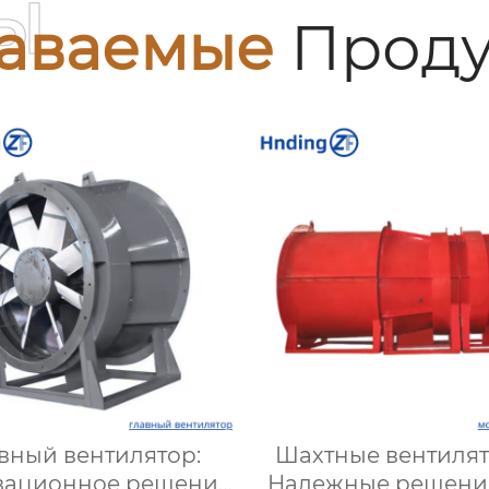
ы
аваемые
Проду
вный вентилятор:
Шахтные вентилят
вационное решение
Надежные решени