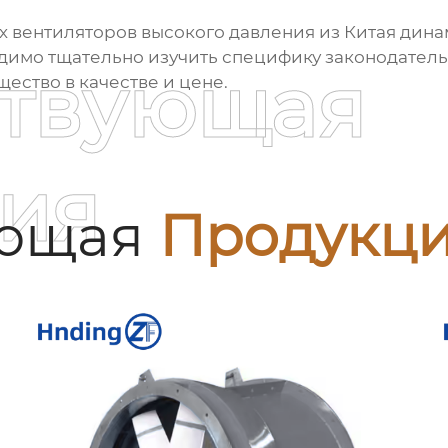
вентиляторов высокого давления из Китая
динам
имо тщательно изучить специфику законодательс
ствующая
ество в качестве и цене.
ия
ующая
Продукц