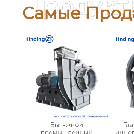
Продукт
Самые Прод
Вытяжной
Гла
промышленный
инно