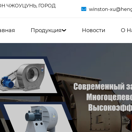
Н ЧЖОУЦУНЬ, ГОРОД

winston-xu@heng
авная
Продукция
Новости
О Н
