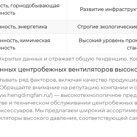
сть, горнодобывающая
Развитие инфраструк
ность
ость, энергетика
Строгие экологически
ность, химическая
Высокий уровень про
ность
ста
открытых данных и отражает общую тенденцию. Ко
ных центробежных вентиляторов высоко
ывать ряд факторов, включая качество продукции
 Обращайте внимание на репутацию компании и о
ww.hengdingfan.ru/
) — высокотехнологичное пре
тве и техническом обслуживании центробежных в
аксессуаров. Мы предлагаем широкий ассортиме
ляторы высокого давления
, соответствующей са