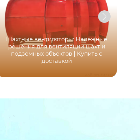
Шахтные вентиляторы: Надежные
Ос
решения для вентиляции шахт и
ша
подземных объектов | Купить с
д
доставкой