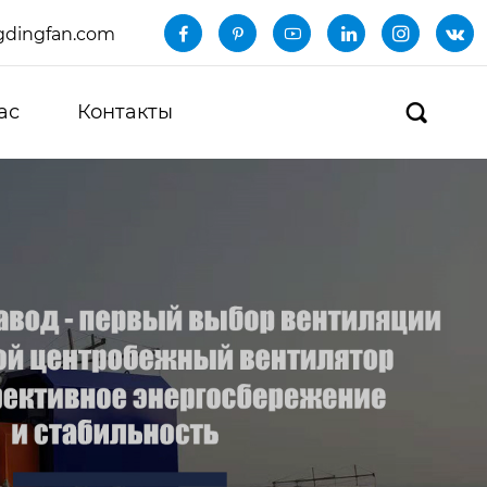
dingfan.com






ас
Контакты
