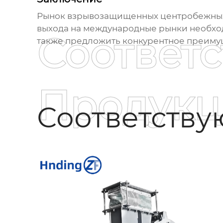
Рынок
взрывозащищенных центробежных 
выхода на международные рынки необход
Соответ
также предложить конкурентное преимущ
Продукц
Соответств