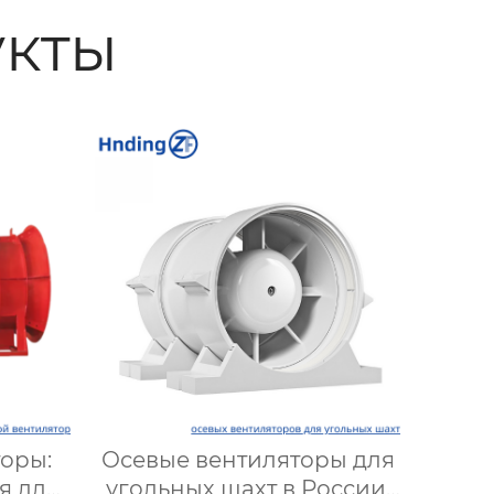
кты
оры:
Осевые вентиляторы для
я для
угольных шахт в России: