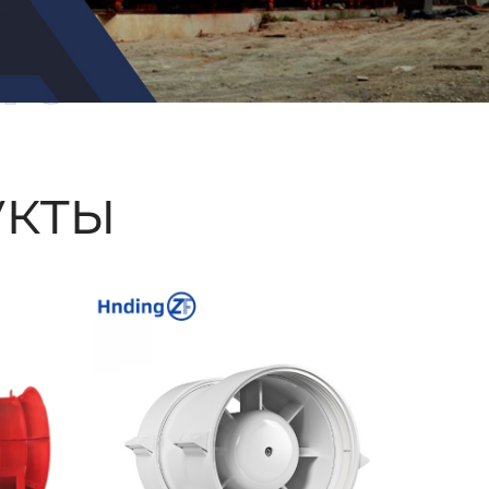
ые
кты