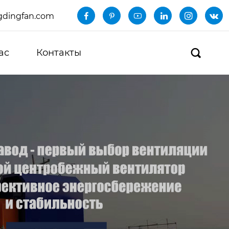
dingfan.com






ас
Контакты
