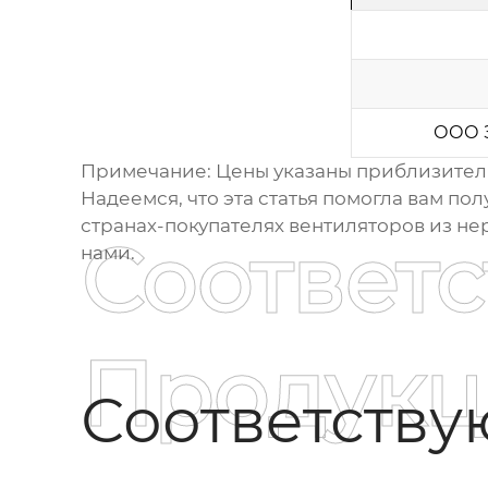
ООО З
Примечание: Цены указаны приблизительн
Надеемся, что эта статья помогла вам п
странах-покупателях вентиляторов из н
Соответ
нами.
Продукц
Соответств