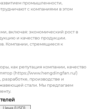
с развитием промышленности,
трудничают с компаниями в этом
и, включая: экономический рост в
дукцию и качество продукции.
ов. Компании, стремящиеся к
оры, как репутация компании, качество
лятор (
https://www.hengdingfan.ru/
)
разработке, производстве и
ржавеющей стали
. Мы предлагаем
енту.
ителей
Цена (USD)