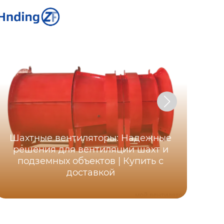
Шахтные вентиляторы: Надежные
Ос
решения для вентиляции шахт и
ша
подземных объектов | Купить с
д
доставкой