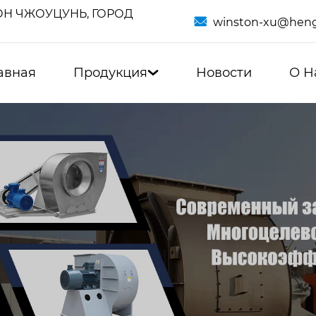
Н ЧЖОУЦУНЬ, ГОРОД

winston-xu@heng
авная
Продукция
Новости
О Н
