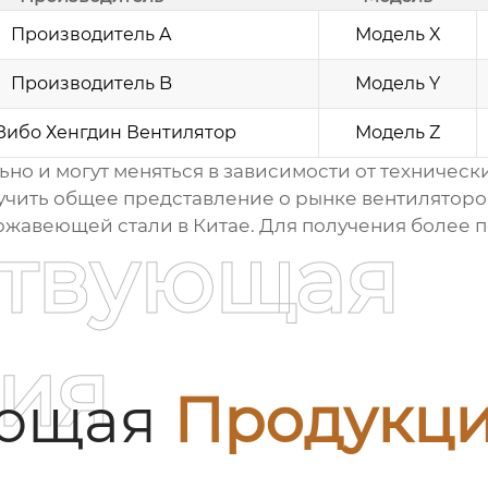
Производитель A
Модель X
Производитель B
Модель Y
ибо Хенгдин Вентилятор
Модель Z
о и могут меняться в зависимости от технически
олучить общее представление о рынке
вентиляторо
ержавеющей стали в Китае
. Для получения более
ствующая
ия
ующая
Продукц