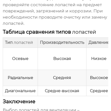
проверяйте состояние
лопастей
на предмет
повреждений, загрязнений и коррозии. При
необходимости проводите очистку или замену
лопастей
.
Таблица сравнения типов
лопастей
Тип
лопастей
Производительность
Давление
Осевые
Высокая
Низкое
Радиальные
Средняя
Высокое
Диагональные
Средне-высокая
Среднее
Заключение
Выбор
лопастей для вентиляции
–