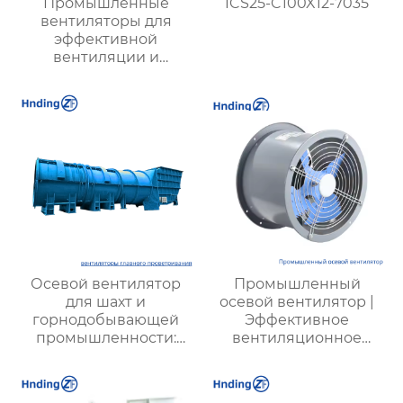
Промышленные
ICS25-C100X12-7035
вентиляторы для
эффективной
вентиляции и
промышленного
охлаждения:
надежные решения
для вашего бизнеса
Осевой вентилятор
Промышленный
для шахт и
осевой вентилятор |
горнодобывающей
Эффективное
промышленности:
вентиляционное
Высокая
оборудование | Для
производительность и
фабрик, шахт,
надежность
энергетики