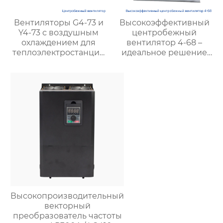
Вентиляторы G4-73 и
Высокоэффективный
Y4-73 с воздушным
центробежный
охлаждением для
вентилятор 4-68 –
теплоэлектростанций
идеальное решение
и вентиляции шахт |
для промышленной
Высокая
вентиляции
эффективность и
низкий уровень шума
Высокопроизводительный
векторный
преобразователь частоты