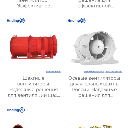
вентилятор:
решение для
Эффективное
эффективной
решение для
вентиляции и
надежной вентиляции
оптимизации работы
систем
Шахтные
Осевые вентиляторы
вентиляторы:
для угольных шахт в
Надежные решения
России: Надежные
для вентиляции шахт
решения для
и подземных объектов
эффективной
| Купить с доставкой
вентиляции и
безопасности