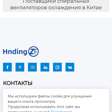
Поставщики спиральных
вентиляторов охлаждения в Китае






КОНТАКТЫ
Промышленный парк, город Наньцзяо,
Мы используем файлы cookie для улучшения
район Чжоуцунь, город Цзыбо, провинция

вашего опыта просмотра.
Шаньдун
Продолжая использовать этот сайт, вы