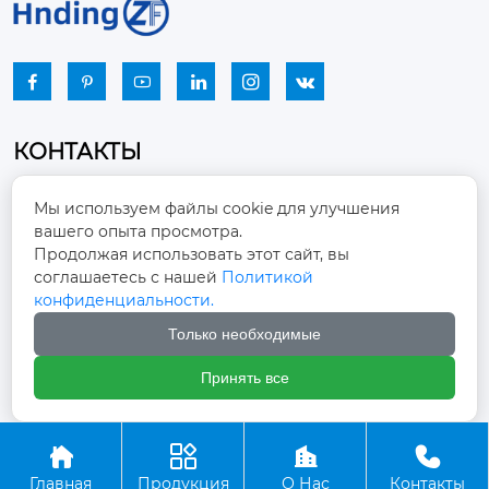






КОНТАКТЫ
Промышленный парк, город Наньцзяо,
Мы используем файлы cookie для улучшения
район Чжоуцунь, город Цзыбо, провинция

вашего опыта просмотра.
Шаньдун
Продолжая использовать этот сайт, вы
соглашаетесь с нашей
Политикой
winston-xu@hengdingfan.com

конфиденциальности.
Только необходимые
+86-13806434669

Принять все
+86 13806434669





Главная
Продукция
О Нас
Контакты