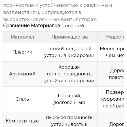
прочностью и устойчивостью к различным
воздействиям, используются в
высокотехнологичных вентиляторах.
Сравнение Материалов
Лопастей
Материал
Преимущества
Недоста
Легкий, недорогой,
Менее про
Пластик
устойчив к коррозии
чем мет
Хорошая
Дорож
Алюминий
теплопроводность,
пласти
устойчив к коррозии
Подвер
Прочный,
Сталь
коррозии 
долговечный
не обрабо
Высокая прочность,
Композитные
устойчивость к
Дорог