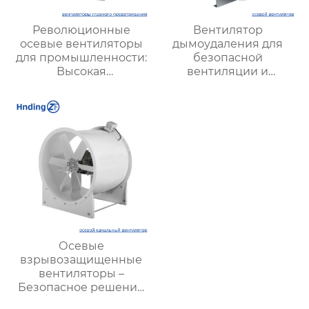
Революционные
Вентилятор
осевые вентиляторы
дымоудаления для
для промышленности:
безопасной
Высокая
вентиляции и
эффективность и
удаления дыма |
мощные решения для
Высокая
вентиляции
эффективность и
надежность
Осевые
взрывозащищенные
вентиляторы –
Безопасное решение
для промышленных