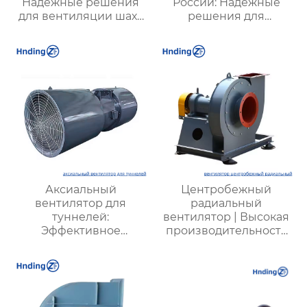
Надежные решения
России: Надежные
для вентиляции шахт
решения для
и подземных объектов
эффективной
| Купить с доставкой
вентиляции и
безопасности
Аксиальный
Центробежный
вентилятор для
радиальный
туннелей:
вентилятор | Высокая
Эффективное
производительность
решение для
для промышленных
вентиляции
систем |
подземных объектов и
Энергоэффективные
шахт
решения для
вентиляции