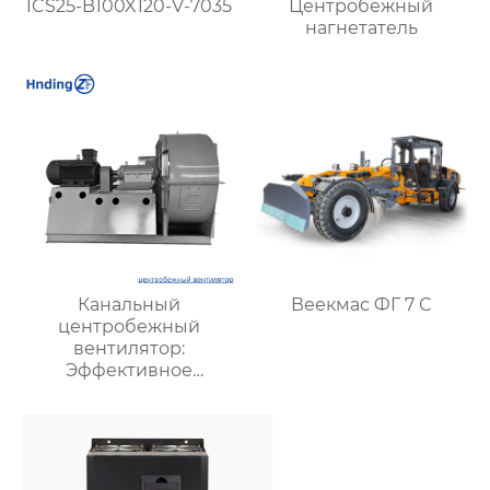
ICS25-B100X120-V-7035
Центробежный
нагнетатель
Канальный
Веекмас ФГ 7 С
центробежный
вентилятор:
Эффективное
решение для системы
вентиляции и
кондиционирования