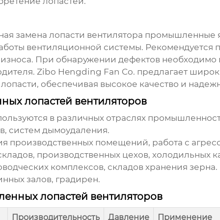
бретение лопастей.
ная замена
лопасти вентилятора промышленные
аботы вентиляционной системы. Рекомендуется 
 износа. При обнаружении дефектов необходимо 
одителя.
Zibo Hengding Fan Co.
предлагает широк
 лопасти, обеспечивая высокое качество и надежн
ых лопастей вентиляторов
ользуются в различных отраслях промышленност
в, систем дымоудаления.
я производственных помещений, работа с агрес
кладов, производственных цехов, холодильных к
водческих комплексов, складов хранения зерна.
нных залов, градирен.
ленных лопастей вентиляторов
Производительность
Давление
Применение