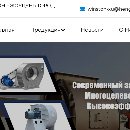
Н ЧЖОУЦУНЬ, ГОРОД

winston-xu@heng
авная
Продукция
Новости
О Н
