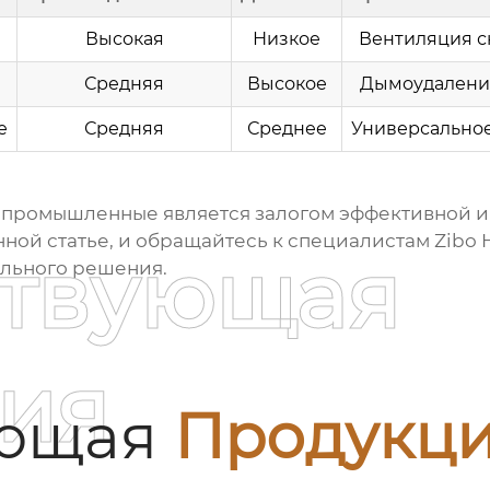
Высокая
Низкое
Вентиляция ск
Средняя
Высокое
Дымоудаление
е
Средняя
Среднее
Универсально
а промышленные
является залогом эффективной и
нной статье, и обращайтесь к специалистам
Zibo 
ствующая
ального решения.
ия
ующая
Продукц