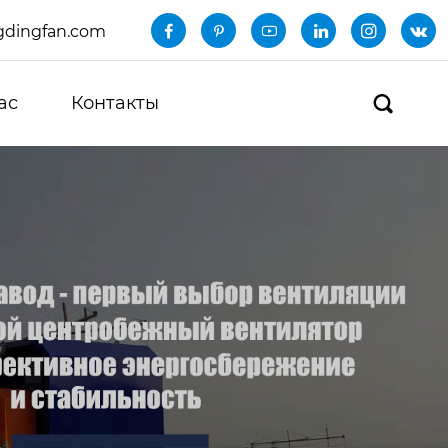
dingfan.com






ас
Контакты
