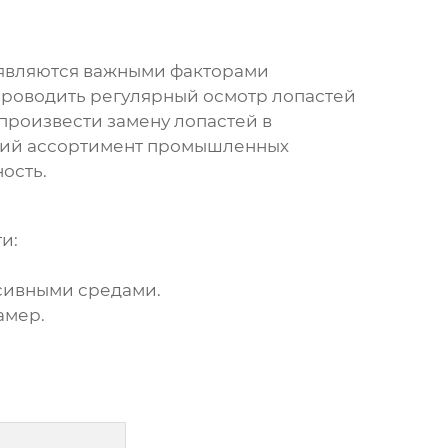
являются важными факторами
проводить регулярный осмотр лопастей
произвести замену лопастей в
ий ассортимент промышленных
ость.
и:
сивными средами.
амер.