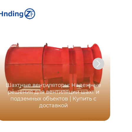
Шахтные вентиляторы: Надежные
Ос
решения для вентиляции шахт и
ша
подземных объектов | Купить с
д
доставкой