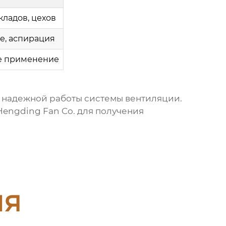
ладов, цехов
, аспирация
е применение
 надежной работы системы вентиляции.
Hengding Fan Co.
для получения
ия