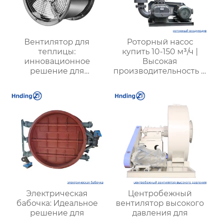
Вентилятор для
Роторный насос
теплицы:
купить 10-150 м³/ч |
инновационное
Высокая
решение для
производительность и
оптимизации
надежность для
микроклимата в
промышленности от
теплицах и
XYZ
агропредприятиях
Электрическая
Центробежный
бабочка: Идеальное
вентилятор высокого
решение для
давления для