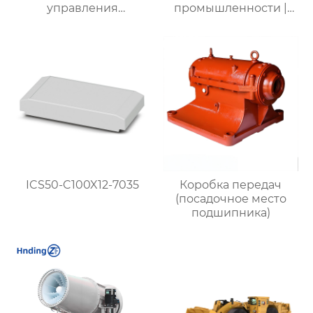
управления
промышленности |
воздушными
Высокая
потоками
эффективность,
надежность и
долговечность |
Купить вентиляцию
для металлургии,
химической и
горнодобывающей
промышленности
ICS50-C100X12-7035
Коробка передач
(посадочное место
подшипника)