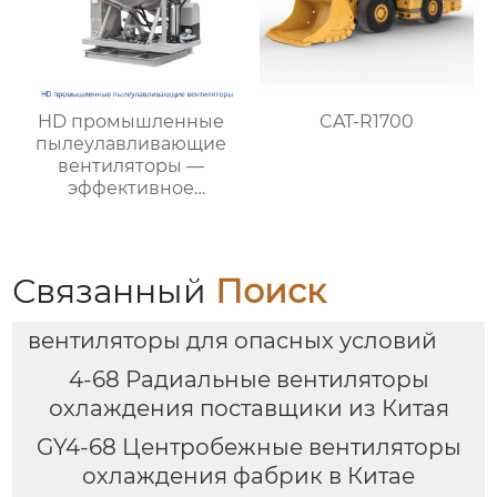
HD промышленные
CAT-R1700
пылеулавливающие
вентиляторы —
эффективное
подавление пыли и
тумана на
строительных и
производственных
Связанный
Поиск
объектах
вентиляторы для опасных условий
4-68 Радиальные вентиляторы
охлаждения поставщики из Китая
GY4-68 Центробежные вентиляторы
охлаждения фабрик в Китае