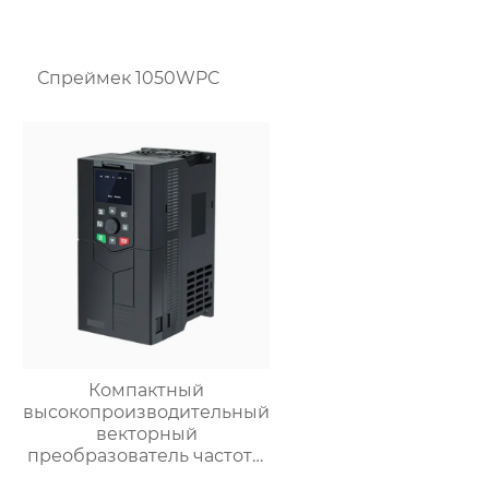
Спреймек 1050WPC
Компактный
высокопроизводительный
векторный
преобразователь частоты
серии LC630A