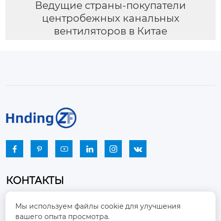
Ведущие страны-покупатели
центробежных канальных
вентиляторов в Китае






КОНТАКТЫ
Промышленный парк, город Наньцзяо,
Мы используем файлы cookie для улучшения
район Чжоуцунь, город Цзыбо, провинция

вашего опыта просмотра.
Шаньдун