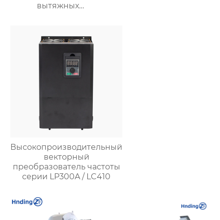
вытяжных
вентиляторов,
предназначенных для
вентиляции на
тепловых
электростанциях и в
шахтах, включает 12
моделей
Высокопроизводительный
векторный
преобразователь частоты
серии LP300A / LC410