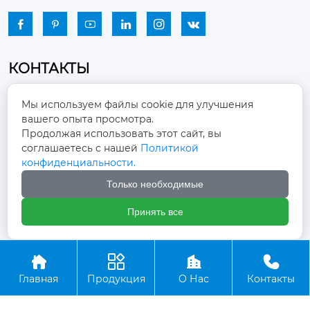






КОНТАКТЫ
Промышленный парк, город Наньцзяо,
Мы используем файлы cookie для улучшения
район Чжоуцунь, город Цзыбо, провинция

вашего опыта просмотра.
Шаньдун
Продолжая использовать этот сайт, вы
соглашаетесь с нашей
Политикой
winston-xu@hengdingfan.com

конфиденциальности.
Только необходимые
+86-13806434669

Принять все
+86 13806434669





Главная
Продукция
О Нас
Контакты
Copyright ©ООО Зибо Хенгдин Вентилятор