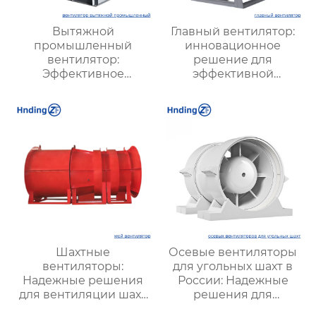
Вытяжной
Главный вентилятор:
промышленный
инновационное
вентилятор:
решение для
Эффективное
эффективной
решение для
вентиляции и
надежной вентиляции
оптимизации работы
систем
Шахтные
Осевые вентиляторы
вентиляторы:
для угольных шахт в
Надежные решения
России: Надежные
для вентиляции шахт
решения для
и подземных объектов
эффективной