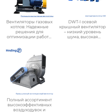
Вентиляторы газовых
DWT-I осевой
котлов: Надежные
крышный вентилятор
решения для
– низкий уровень
оптимизации работы
шума, высокая
отопительных систем
производительность,
пожарная
безопасность и
энергоэффективность
Полный ассортимент
высокоэффективных
воздуходувок и