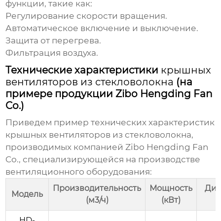
функции, такие как:
Регулирование скорости вращения.
Автоматическое включение и выключение.
Защита от перегрева.
Фильтрация воздуха.
Технические характеристики
крышных
вентиляторов из стекловолокна
(на
примере продукции Zibo Hengding Fan
Co.)
Приведем пример технических характеристик
крышных вентиляторов из стекловолокна
,
производимых компанией
Zibo Hengding Fan
Co.
, специализирующейся на производстве
вентиляционного оборудования:
Производительность
Мощность
Диа
Модель
(м3/ч)
(кВт)
HD-