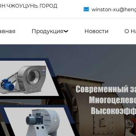
Н ЧЖОУЦУНЬ, ГОРОД

winston-xu@heng
авная
Продукция
Новости
О Н
