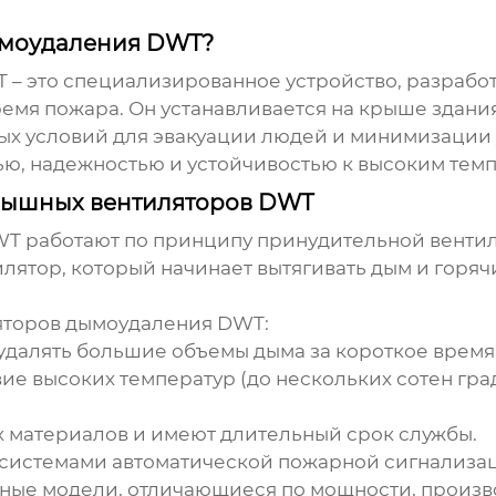
.
ымоудаления DWT?
T
– это специализированное устройство, разрабо
ремя пожара. Он устанавливается на крыше здан
ных условий для эвакуации людей и минимизации 
ю, надежностью и устойчивостью к высоким темп
рышных вентиляторов DWT
WT
работают по принципу принудительной венти
лятор, который начинает вытягивать дым и горя
яторов дымоудаления DWT
:
удалять большие объемы дыма за короткое время
ие высоких температур (до нескольких сотен гра
х материалов и имеют длительный срок службы.
с системами автоматической пожарной сигнализа
ные модели, отличающиеся по мощности, произво