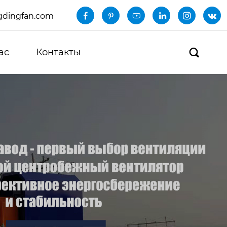
dingfan.com






ас
Контакты
