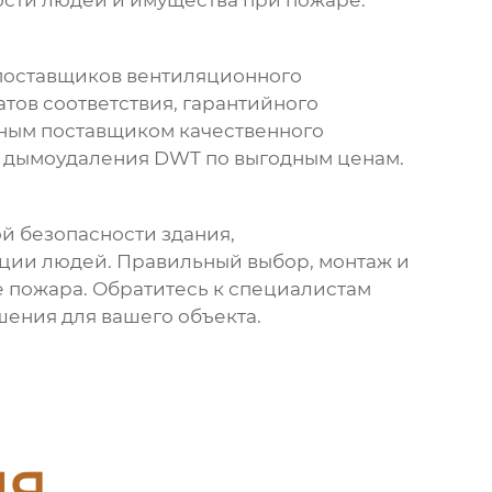
сти людей и имущества при пожаре.
поставщиков вентиляционного
тов соответствия, гарантийного
жным поставщиком качественного
в дымоудаления DWT
по выгодным ценам.
 безопасности здания,
ции людей. Правильный выбор, монтаж и
 пожара. Обратитесь к специалистам
шения для вашего объекта.
ия