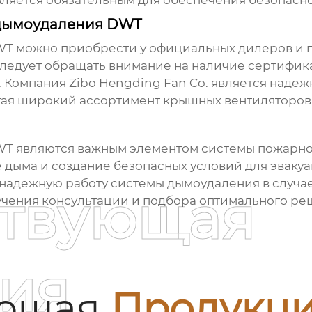
ляется обязательным для обеспечения безопасно
 дымоудаления DWT
WT
можно приобрести у официальных дилеров и 
ледует обращать внимание на наличие сертифика
 Компания Zibo Hengding Fan Co. является наде
гая широкий ассортимент
крышных вентиляторо
WT
являются важным элементом системы пожарной
дыма и создание безопасных условий для эвакуа
надежную работу системы дымоудаления в случае
ствующая
учения консультации и подбора оптимального ре
ия
ующая
Продукц