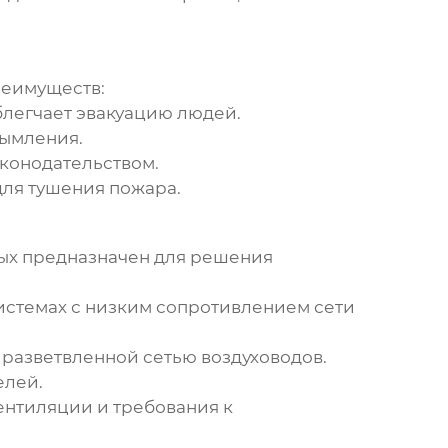
реимуществ:
блегчает эвакуацию людей.
дымления.
конодательством.
для тушения пожара.
рых предназначен для решения
истемах с низким сопротивлением сети
 разветвленной сетью воздуховодов.
елей.
ентиляции и требования к