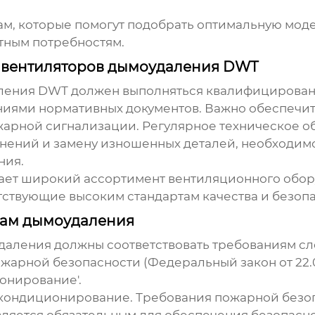
ам, которые помогут подобрать оптимальную моде
тным потребностям.
 вентиляторов дымоудаления DWT
аления DWT
должен выполняться квалифицированн
ниями нормативных документов. Важно обеспечит
жарной сигнализации. Регулярное техническое 
язнений и замену изношенных деталей, необходи
ния.
ает широкий ассортимент вентиляционного обор
етствующие высоким стандартам качества и безоп
мам дымоудаления
даления должны соответствовать требованиям с
жарной безопасности (Федеральный закон от 22.0
онирование'.
 и кондиционирование. Требования пожарной безоп