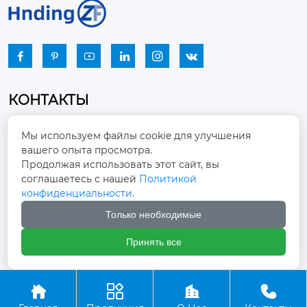






КОНТАКТЫ
Промышленный парк, город Наньцзяо,
Мы используем файлы cookie для улучшения
район Чжоуцунь, город Цзыбо, провинция

вашего опыта просмотра.
Шаньдун
Продолжая использовать этот сайт, вы
соглашаетесь с нашей
Политикой
winston-xu@hengdingfan.com

конфиденциальности.
Только необходимые
+86-13806434669

Принять все
+86 13806434669




