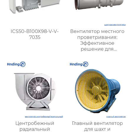
ICS50-B100X98-V-V-
Вентилятор местного
7035
проветривания:
Эффективное
решение для
улучшения качества
воздуха и комфорта на
рабочих местах
Центробежный
Главный вентилятор
радиальный
для шахт и