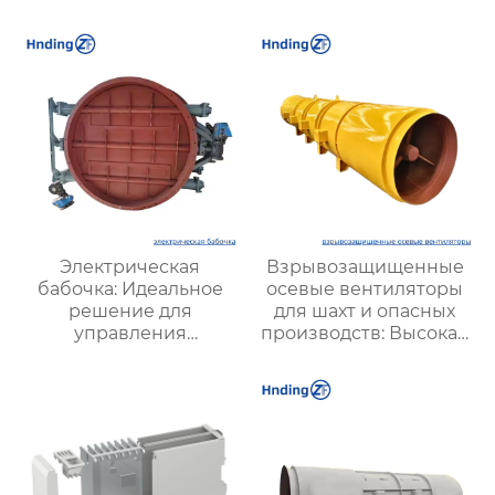
и подземных объектов
эффективной
| Купить с доставкой
вентиляции и
безопасности
Электрическая
Взрывозащищенные
бабочка: Идеальное
осевые вентиляторы
решение для
для шахт и опасных
управления
производств: Высокая
воздушными
эффективность и
потоками
безопасность