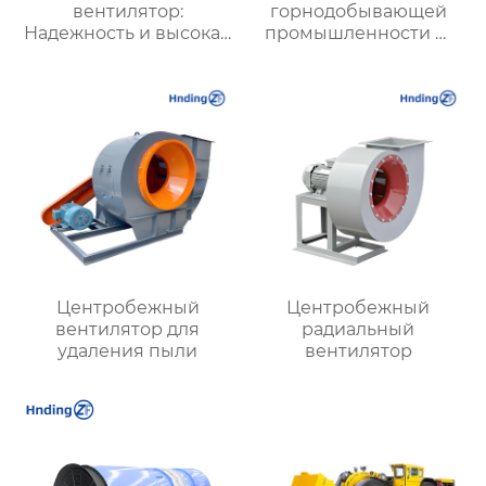
вентилятор:
горнодобывающей
Надежность и высокая
промышленности —
производительность
Высокая
для промышленной
производительность и
вентиляции и
надежность
охлаждения
Центробежный
Центробежный
вентилятор для
радиальный
удаления пыли
вентилятор