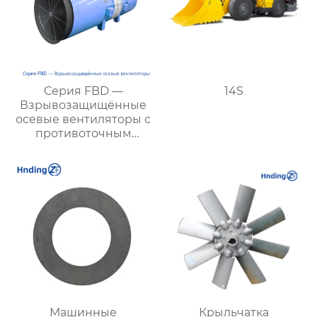
Серия FBD —
14S
Взрывозащищённые
осевые вентиляторы с
противоточным
направлением для
шахт:
высокоэффективное и
экономичное
решение для
вентиляции
Машинные
Крыльчатка