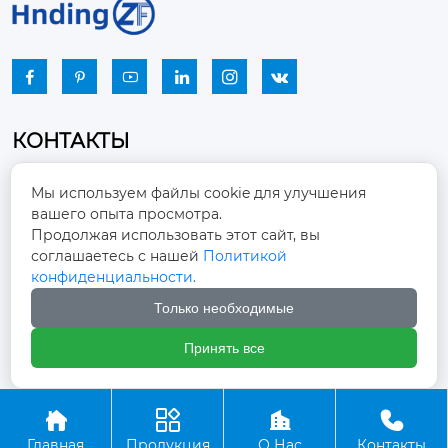






КОНТАКТЫ
Промышленный парк, город Наньцзяо,
Мы используем файлы cookie для улучшения
район Чжоуцунь, город Цзыбо, провинция

вашего опыта просмотра.
Шаньдун
Продолжая использовать этот сайт, вы
соглашаетесь с нашей
Политикой
winston-xu@hengdingfan.com

конфиденциальности.
Только необходимые
+86-13806434669

Принять все
+86 13806434669





Главная
Продукция
О Нас
Контакты