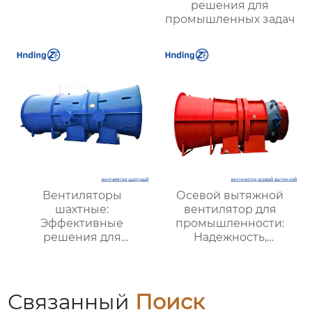
решения для
промышленных задач
Вентиляторы
Осевой вытяжной
шахтные:
вентилятор для
Эффективные
промышленности:
решения для
Надежность,
безопасности и
Энергоэффективность
производительности
и Высокая
в горной
Производительность
промышленности
Связанный
Поиск