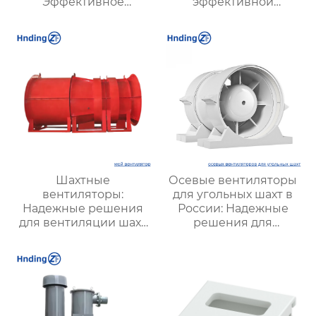
Эффективное
эффективной
решение для
вентиляции и
надежной вентиляции
оптимизации работы
систем
Шахтные
Осевые вентиляторы
вентиляторы:
для угольных шахт в
Надежные решения
России: Надежные
для вентиляции шахт
решения для
и подземных объектов
эффективной
| Купить с доставкой
вентиляции и
безопасности