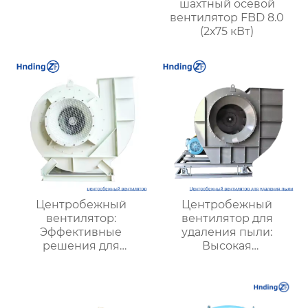
шахтный осевой
вентилятор FBD 8.0
(2х75 кВт)
Центробежный
Центробежный
вентилятор:
вентилятор для
Эффективные
удаления пыли:
решения для
Высокая
вентиляции
эффективность,
промышленных и
надежность и
жилых объектов
инновационные
технологии для