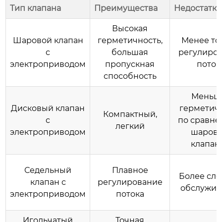
Тип клапана
Преимущества
Недостатк
Высокая
Шаровой
клапан
герметичность,
Менее то
с
большая
регулиро
электроприводом
пропускная
поток
способность
Меньш
Дисковый
клапан
герметич
Компактный,
с
по сравне
легкий
электроприводом
шаров
клапан
Седельный
Плавное
Более сл
клапан с
регулирование
обслужив
электроприводом
потока
Игольчатый
Точная