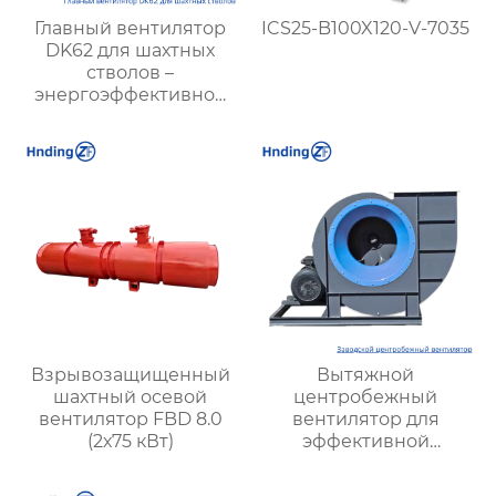
Главный вентилятор
ICS25-B100X120-V-7035
DK62 для шахтных
стволов –
энергоэффективное
решение для
вентиляции шахт
Взрывозащищенный
Вытяжной
шахтный осевой
центробежный
вентилятор FBD 8.0
вентилятор для
(2х75 кВт)
эффективной
вентиляции
помещений и