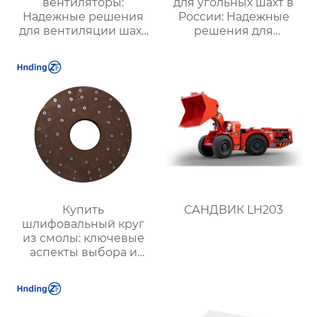
вентиляторы:
для угольных шахт в
Надежные решения
России: Надежные
для вентиляции шахт
решения для
и подземных объектов
эффективной
| Купить с доставкой
вентиляции и
безопасности
Купить
САНДВИК LH203
шлифовальный круг
из смолы: ключевые
аспекты выбора и
применения