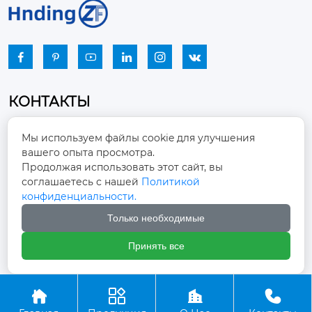






КОНТАКТЫ
Промышленный парк, город Наньцзяо,
Мы используем файлы cookie для улучшения
район Чжоуцунь, город Цзыбо, провинция

вашего опыта просмотра.
Шаньдун
Продолжая использовать этот сайт, вы
соглашаетесь с нашей
Политикой
winston-xu@hengdingfan.com

конфиденциальности.
Только необходимые
+86-13806434669

Принять все
+86 13806434669




