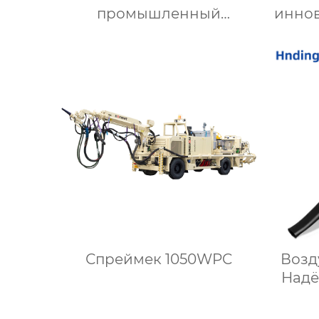
промышленный
инно
вентилятор: Эффективное
д
решение для надежной
вентиляции
опт
Спреймек 1050WPC
Возд
Надё
эффе
снег