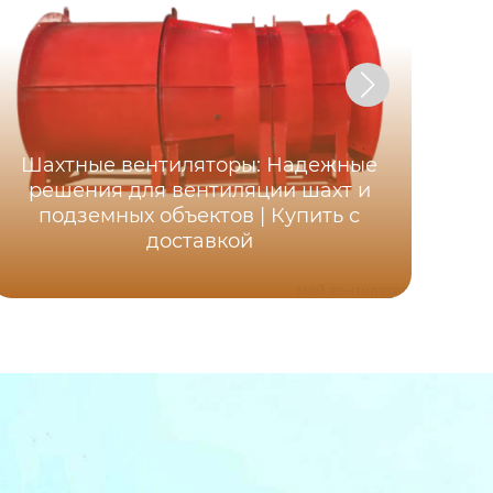
Шахтные вентиляторы: Надежные
Ос
решения для вентиляции шахт и
ша
подземных объектов | Купить с
д
доставкой