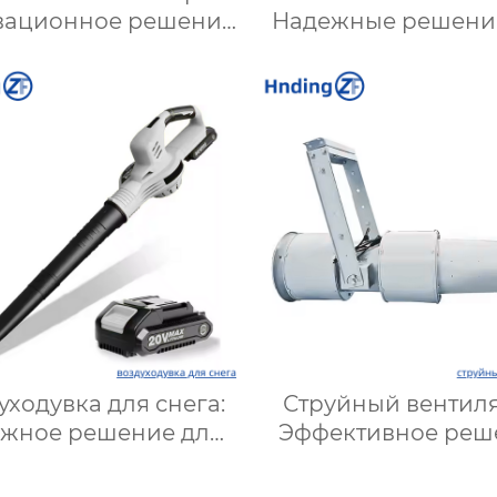
вационное решение
Надежные решени
ля эффективной
вентиляции шах
вентиляции и
подземных объект
имизации работы
Купить с достав
систем
уходувка для снега:
Струйный вентиля
жное решение для
Эффективное реш
ктивного удаления
для воздушных си
а в любых условиях