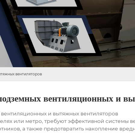
ытяжных вентиляторов
 подземных вентиляционных и в
 вентиляционных и вытяжных вентиляторов
ннелях или метро, требуют эффективной системы 
тников, а также предотвратить накопление вредн