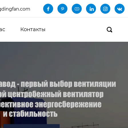
dingfan.com






ас
Контакты
