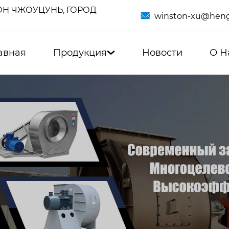
Н ЧЖОУЦУНЬ, ГОРОД

winston-xu@heng
авная
Продукция
Новости
О Н
