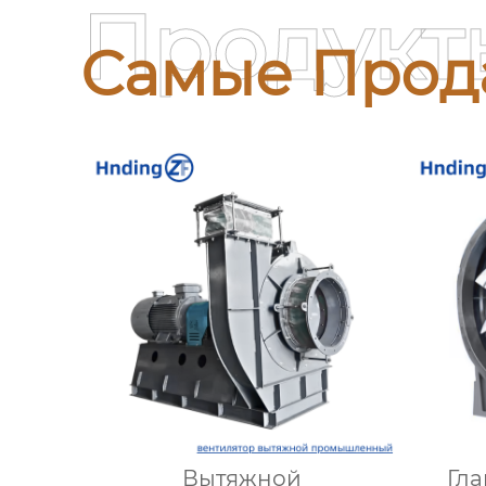
Продукт
Самые Прод
Вытяжной
Гла