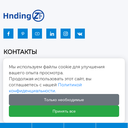






КОНТАКТЫ
Промышленный парк, город Наньцзяо,
Мы используем файлы cookie для улучшения
район Чжоуцунь, город Цзыбо, провинция

вашего опыта просмотра.
Шаньдун
Продолжая использовать этот сайт, вы
соглашаетесь с нашей
Политикой
winston-xu@hengdingfan.com

конфиденциальности.
Только необходимые
+86-13806434669

Принять все
+86 13806434669
