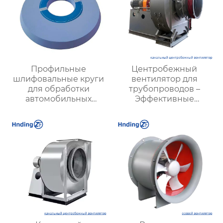
Профильные
Центробежный
шлифовальные круги
вентилятор для
для обработки
трубопроводов –
автомобильных
Эффективные
деталей: качество и
решения для
эффективность
вентиляции |
Hengding
Вентиляторы