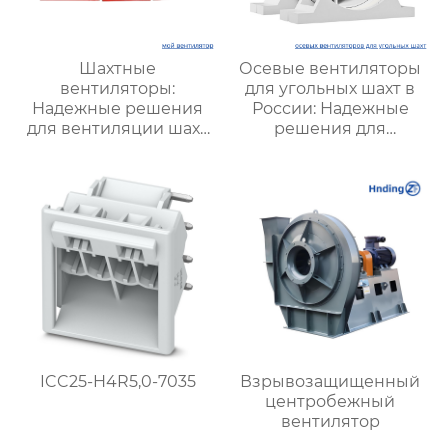
Шахтные
Осевые вентиляторы
вентиляторы:
для угольных шахт в
Надежные решения
России: Надежные
для вентиляции шахт
решения для
и подземных объектов
эффективной
| Купить с доставкой
вентиляции и
безопасности
ICC25-H4R5,0-7035
Взрывозащищенный
центробежный
вентилятор