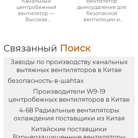
Канальный
Вентилятор
центробежный
дымоудаления для
вентилятор —
безопасной
Высокая
вентиляции и
эффективность и
удаления дыма |
надежность для
Высокая
вентиляции вашего
эффективность и
бизнеса
надежность
Связанный
Поиск
Заводы по производству канальных
вытяжных вентиляторов в Китае
безопасность-в-шаhtах
Производители W9-19
центробежных вентиляторов в Китае
4-68 Радиальные вентиляторы
охлаждения поставщики из Китая
Китайские поставщики
Взрывозащищенные вентиляторы