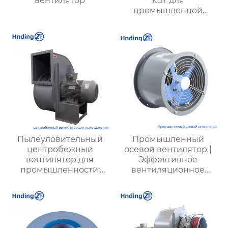
вентилятор
кВт для
промышленной
вентиляции – Высокая
производительность,
надежность и
энергоэффективность
от XYZ
Пылеуловительный
Промышленный
центробежный
осевой вентилятор |
вентилятор для
Эффективное
промышленности:
вентиляционное
эффективные
оборудование | Для
решения для очистки
фабрик, шахт,
воздуха и повышения
энергетики
безопасности