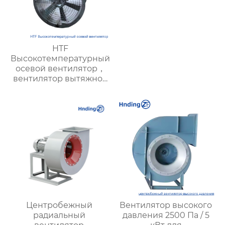
HTF
Высокотемпературный
осевой вентилятор，
вентилятор вытяжной
промышленный —
энергоэффективный,
необходим для
пожарной вентиляции,
подходит для
современных
гражданских и
промышленных
объектов
Центробежный
Вентилятор высокого
радиальный
давления 2500 Па / 5