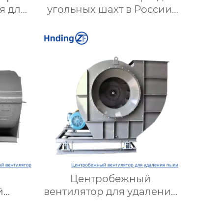
я для
угольных шахт в России:
т и
Надежные решения для
ов |
эффективной вентиляции
кой
и безопасности
Центробежный
й
вентилятор для удаления
тивное
пыли: Высокая
темы
эффективность,