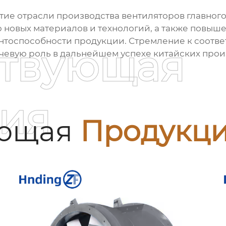
е отрасли производства вентиляторов главного 
 новых материалов и технологий, а также повыше
рентоспособности продукции. Стремление к соот
ствующая
чевую роль в дальнейшем успехе китайских про
ия
ующая
Продукц