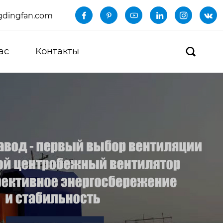
dingfan.com






ас
Контакты
