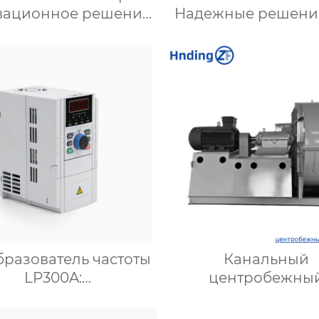
вационное решение
Надежные решени
ля эффективной
вентиляции шах
вентиляции и
подземных объект
имизации работы
Купить с достав
систем
разователь частоты
Канальный
LP300A:
центробежны
офессиональное
вентилятор: Эффек
решение для
решение для сис