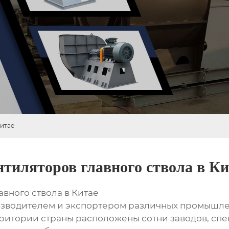
Китае
нтиляторов главного ствола в Ки
авного ствола в Китае
зводителем и экспортером различных промышлен
рритории страны расположены сотни заводов, сп