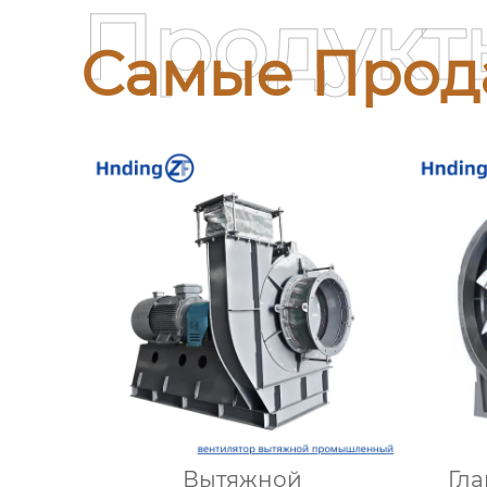
Продукт
Самые Прод
Вытяжной
Гла