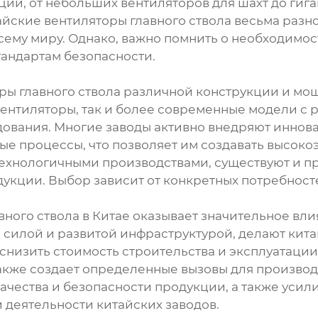
и, от небольших вентиляторов для шахт до гиган
айские вентиляторы главного ствола весьма разно
сему миру. Однако, важно помнить о необходимос
андартам безопасности.
ры главного ствола различной конструкции и мощ
ентиляторы, так и более современные модели с 
дования. Многие заводы активно внедряют иннов
е процессы, что позволяет им создавать высок
отехнологичными производствами, существуют и 
укции. Выбор зависит от конкретных потребност
ного ствола в Китае оказывает значительное вл
 силой и развитой инфраструктурой, делают ки
 снизить стоимость строительства и эксплуатаци
также создает определенные вызовы для производ
ачества и безопасности продукции, а также уси
 деятельности китайских заводов.