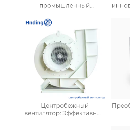
промышленный
инно
вентилятор: Эффективное
д
решение для надежной
вентиляции
опт
Центробежный
Преоб
вентилятор: Эффективные
решения для вентиляции
Пр
промышленных и жилых