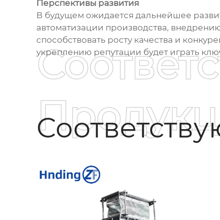
Перспективы развития
В будущем ожидается дальнейшее развити
автоматизации производства, внедрению
способствовать росту качества и конку
Соответ
укреплению репутации будет играть клю
Продукц
Соответств