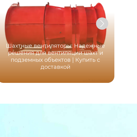
Шахтные вентиляторы: Надежные
Ос
решения для вентиляции шахт и
ша
подземных объектов | Купить с
д
доставкой