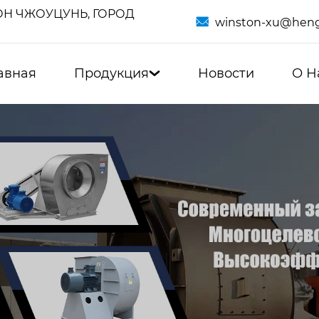
Н ЧЖОУЦУНЬ, ГОРОД

winston-xu@heng
авная
Продукция
Новости
О Н
