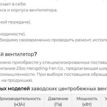
чает в себя:
еса и корпуса вентилятора.
ой передаче).
ходимости).
бходимо своевременно проводить ремонт, исполь
й вентилятор
?
ожно приобрести у специализированных постав
омпания
Zibo Hengding Fan Co.
, предлагающая ши
промышленности. При выборе поставщика обращай
а на продукцию.
ных моделей
заводских центробежных вен
Производительность
Давление
Мощность
(м3/ч)
(Па)
(кВт)