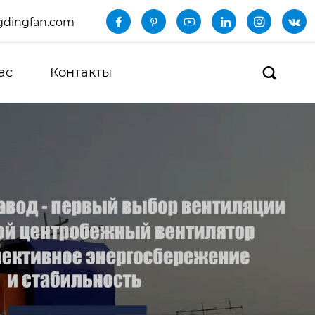
dingfan.com






ас
Контакты
