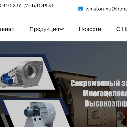
Н ЧЖОУЦУНЬ, ГОРОД

winston-xu@heng
авная
Продукция
Новости
О Н
