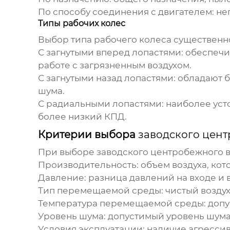
По способу соединения с двигателем:
неп
Типы рабочих колес
Выбор типа рабочего колеса существенно
С загнутыми вперед лопастями:
обеспечи
работе с загрязненным воздухом.
С загнутыми назад лопастями:
обладают б
шума.
С радиальными лопастями:
наиболее усто
более низкий КПД.
Критерии выбора
заводского цен
При выборе
заводского центробежного 
Производительность:
объем воздуха, кот
Давление:
разница давлений на входе и в
Тип перемещаемой среды:
чистый воздух,
Температура перемещаемой среды:
допу
Уровень шума:
допустимый уровень шума 
Условия эксплуатации:
наличие агрессив