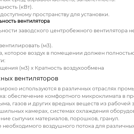
ность (кВт).
доступному пространству для установки.
ьность вентилятора
ьности
заводского центробежного вентилятора
н
ентилировать (м3).
з, которое воздух в помещении должен полностью 
и:
щения (м3) x Кратность воздухообмена
жных вентиляторов
ироко используются в различных отраслях пром
ха:
обеспечение комфортного микроклимата в пр
ма, газов и других вредных веществ из рабочей 
шильных камерах, системах охлаждения оборудо
ие сыпучих материалов, порошков, гранул.
 необходимого воздушного потока для различных