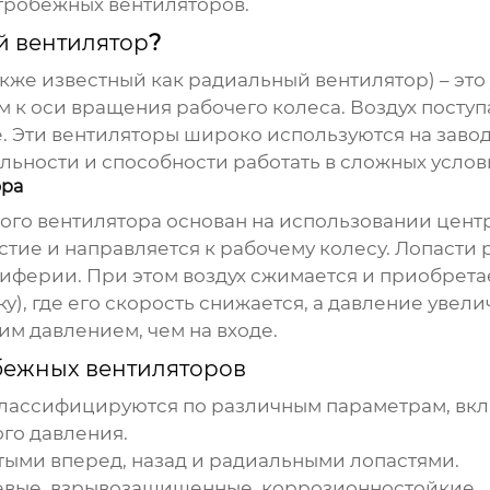
тробежных вентиляторов
.
й вентилятор
?
кже известный как радиальный вентилятор) – это
 к оси вращения рабочего колеса. Воздух поступ
е. Эти вентиляторы широко используются на заво
ьности и способности работать в сложных услов
ора
ого вентилятора
основан на использовании центр
стие и направляется к рабочему колесу. Лопасти 
риферии. При этом воздух сжимается и приобрета
), где его скорость снижается, а давление увели
им давлением, чем на входе.
бежных вентиляторов
лассифицируются по различным параметрам, вкл
ого давления.
тыми вперед, назад и радиальными лопастями.
евые, взрывозащищенные, коррозионностойкие.