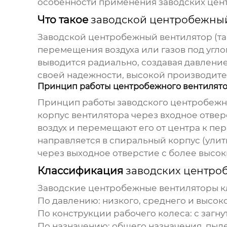
особенности применения
заводских цен
Что такое
заводской центробежны
Заводской центробежный вентилятор
(та
перемещения воздуха или газов под углом
выводится радиально, создавая давлени
своей надежности, высокой производител
Принцип работы центробежного вентилят
Принцип работы
заводского центробежн
корпус вентилятора через входное отвер
воздух и перемещают его от центра к пе
направляется в спиральный корпус (улитку
через выходное отверстие с более высок
Классификация
заводских центро
Заводские центробежные вентиляторы
к
По давлению:
низкого, среднего и высок
По конструкции рабочего колеса:
с загну
По назначению:
общего назначения, пыл