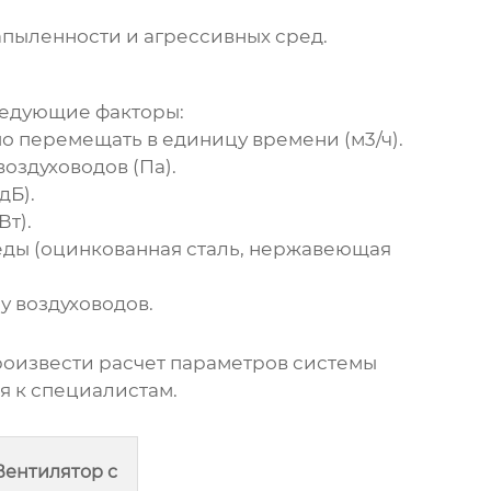
апыленности и агрессивных сред.
ледующие факторы:
 перемещать в единицу времени (м3/ч).
оздуховодов (Па).
дБ).
т).
еды (оцинкованная сталь, нержавеющая
у воздуховодов.
оизвести расчет параметров системы
я к специалистам.
Вентилятор с