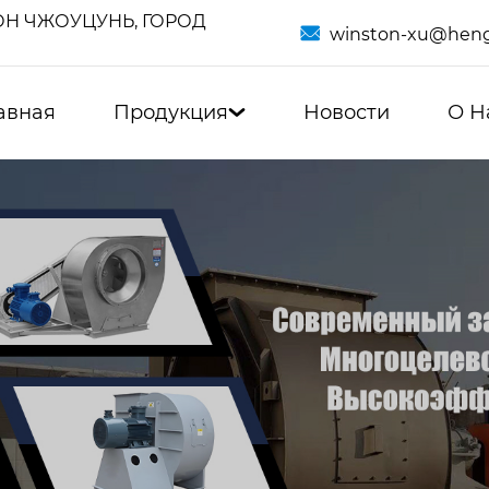
Н ЧЖОУЦУНЬ, ГОРОД

winston-xu@heng
авная
Продукция
Новости
О Н
