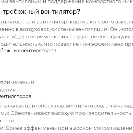
емы вентиляции и поддержание комфортного мик
ентробежный вентилятор
?
нтилятор
– это вентилятор, корпус которого выпол
венно в воздуховод системы вентиляции. Он испо
ткой), для перемещения воздуха перпендикуляр
одительностью, что позволяет им эффективно пр
обежных вентиляторов
а
 применений
ащения
вентиляторов
канальных центробежных вентиляторов
, отличающ
ами:
Обеспечивают высокую производительность п
 сети.
и:
Более эффективны при высоком сопротивлении