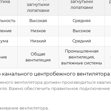
стика
загнутыми
загнутыми
лопатками
лопатками
льность
Высокая
Средняя
ление
Низкое
Высокое
шума
Низкий
Средний
Промышленная
Общая
ние
вентиляция,
вентиляция
вытяжные системы
о канального центробежного вентилятора
ежного вентилятора
должен производиться квали
еля. Важно обеспечить правильное подключение 
живание вентилятора.