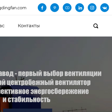
dingfan.com






ас
Контакты
