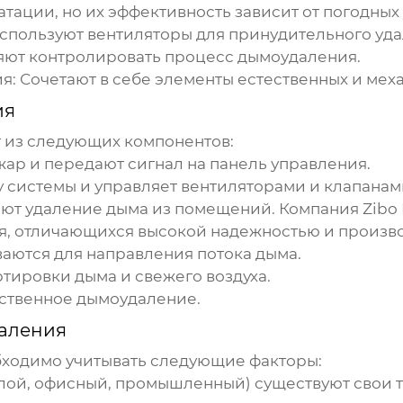
атации, но их эффективность зависит от погодных
спользуют вентиляторы для принудительного уда
ляют контролировать процесс
дымоудаления
.
ия
:
Сочетают в себе элементы естественных и мех
ия
 из следующих компонентов:
р и передают сигнал на панель управления.
 системы и управляет вентиляторами и клапанам
ют удаление дыма из помещений. Компания
Zibo
я
, отличающихся высокой надежностью и произв
аются для направления потока дыма.
тировки дыма и свежего воздуха.
ственное
дымоудаление
.
аления
ходимо учитывать следующие факторы:
илой, офисный, промышленный) существуют свои 