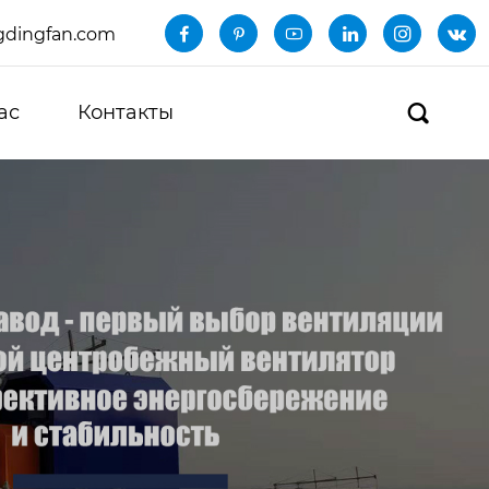
dingfan.com






ас
Контакты
