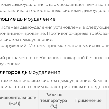
стемы
дымоудаления
с взрывозащищенными вент
устанавливают естественные системы
дымоудале
рующие
дымоудаление
системам
дымоудаления
установлены в следующи
 и кондиционирование. Противопожарные требован
ии систем
дымоудаления
.
 сооружений. Методы приемо-сдаточных испытани
ий регламент о требованиях пожарной безопаснос
ружениям.
иляторов
дымоудаления
том механических систем
дымоудаления
. Компан
отличаются по своим характеристикам и предназн
Рабочая
изводительность
температура
Применение
(м3/ч)
(°C)