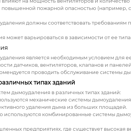
 влияют на мощность вентиляторов и количество
 повышенной пожарной опасностью (например, с
удаления
должны соответствовать требованиям п
ия
может варьироваться в зависимости от ее типа
ния
удаления
является необходимым условием для е
ости датчиков, вентиляторов, клапанов и панелей
екомендуется проводить обслуживание системы
ды
различных типах зданий
стем
дымоудаления
в различных типах зданий:
пользуются механические системы
дымоудаления
ективного удаления дыма из больших площадей.
то используются комбинированные системы
дымо
ленных предприятиях, где существует высокая в