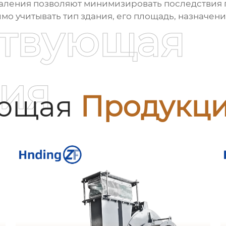
аления
позволяют минимизировать последствия 
мо учитывать тип здания, его площадь, назначе
ствующая
ия
ующая
Продукц