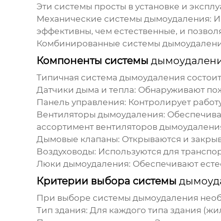
Эти системы просты в установке и эксплу
Механические системы
дымоудаления
:
И
эффективны, чем естественные, и позво
Комбинированные системы
дымоудален
Компоненты системы
дымоудален
Типичная система
дымоудаления
состоит
Датчики дыма и тепла:
Обнаруживают пожа
Панель управления:
Контролирует работу
Вентиляторы
дымоудаления
:
Обеспечива
ассортимент вентиляторов
дымоудалени
Дымовые клапаны:
Открываются и закрыв
Воздуховоды:
Используются для транспор
Люки
дымоудаления
:
Обеспечивают есте
Критерии выбора системы
дымоуд
При выборе системы
дымоудаления
необ
Тип здания:
Для каждого типа здания (ж