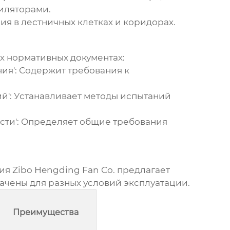
иляторами.
ния
в лестничных клетках и коридорах.
х нормативных документах:
ия':
Содержит требования к
й':
Устанавливает методы испытаний
ти':
Определяет общие требования
ия Zibo Hengding Fan Co. предлагает
ачены для разных условий эксплуатации.
Преимущества