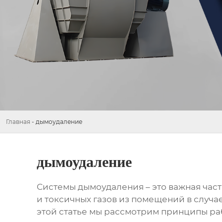
Главная
-
дымоудаление
дымоудаление
Системы
дымоудаления
– это важная час
и токсичных газов из помещений в случа
этой статье мы рассмотрим принципы р