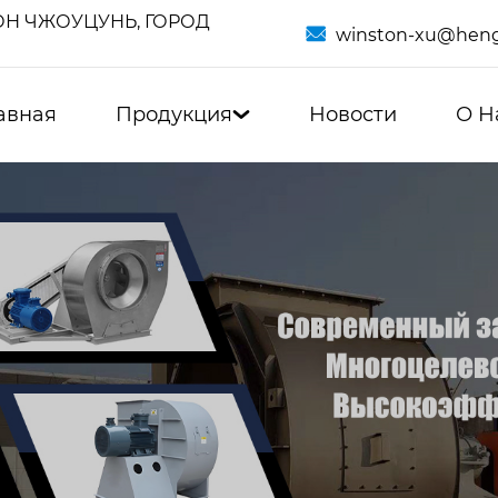
Н ЧЖОУЦУНЬ, ГОРОД

winston-xu@heng
авная
Продукция
Новости
О Н
