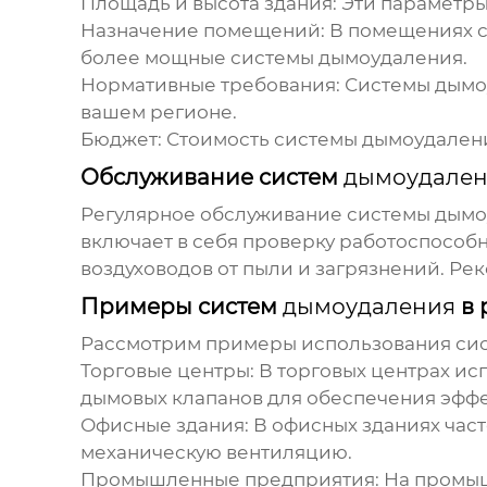
Площадь и высота здания:
Эти параметры
Назначение помещений:
В помещениях с
более мощные системы
дымоудаления
.
Нормативные требования:
Системы
дымо
вашем регионе.
Бюджет:
Стоимость системы
дымоудален
Обслуживание систем
дымоудале
Регулярное обслуживание системы
дымо
включает в себя проверку работоспособн
воздуховодов от пыли и загрязнений. Р
Примеры систем
дымоудаления
в 
Рассмотрим примеры использования си
Торговые центры:
В торговых центрах ис
дымовых клапанов для обеспечения эфф
Офисные здания:
В офисных зданиях час
механическую вентиляцию.
Промышленные предприятия:
На промыш