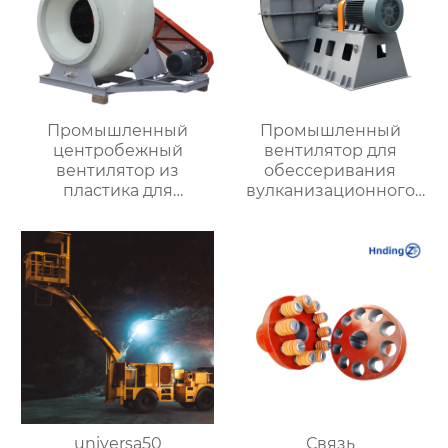
Промышленный
Промышленный
центробежный
вентилятор для
вентилятор из
обессеривания
пластика для
вулканизационного
агрессивных сред
слоя, имеющийся в
наличии на складе
universa50
Связь