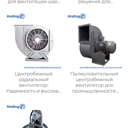
для вентиляции шахт
решения для
и подземных объектов
эффективной
| Купить с доставкой
вентиляции и
безопасности
Центробежный
Пылеуловительный
радиальный
центробежный
вентилятор:
вентилятор для
Надежность и высокая
промышленности:
производительность
эффективные
для промышленной
решения для очистки
вентиляции и
воздуха и повышения
охлаждения
безопасности