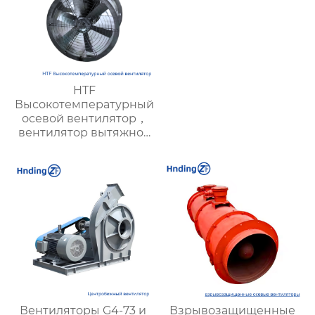
HTF
Высокотемпературный
осевой вентилятор，
вентилятор вытяжной
промышленный —
энергоэффективный,
необходим для
пожарной вентиляции,
подходит для
современных
гражданских и
промышленных
объектов
Вентиляторы G4-73 и
Взрывозащищенные