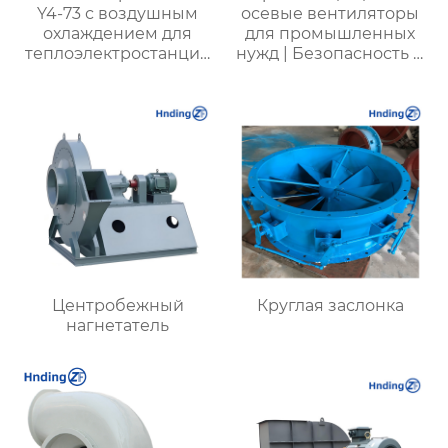
Y4-73 с воздушным
осевые вентиляторы
охлаждением для
для промышленных
теплоэлектростанций
нужд | Безопасность и
и вентиляции шахт |
производительность
Высокая
эффективность и
низкий уровень шума
Центробежный
Круглая заслонка
нагнетатель