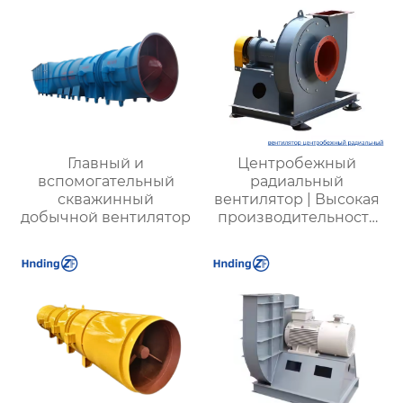
производственных
процессов
Главный и
Центробежный
вспомогательный
радиальный
скважинный
вентилятор | Высокая
добычной вентилятор
производительность
для промышленных
систем |
Энергоэффективные
решения для
вентиляции