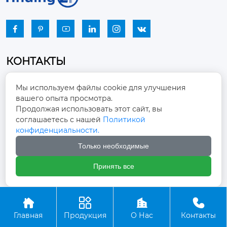






КОНТАКТЫ
Промышленный парк, город Наньцзяо,
Мы используем файлы cookie для улучшения
район Чжоуцунь, город Цзыбо, провинция

вашего опыта просмотра.
Шаньдун
Продолжая использовать этот сайт, вы
соглашаетесь с нашей
Политикой
winston-xu@hengdingfan.com

конфиденциальности.
Только необходимые
+86-13806434669

Принять все
+86 13806434669





Главная
Продукция
О Нас
Контакты
Copyright ©ООО Зибо Хенгдин Вентилятор