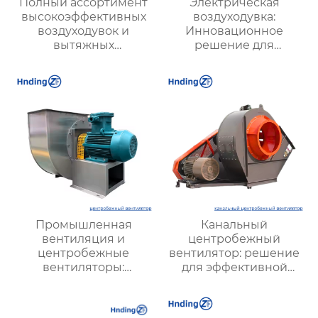
Полный ассортимент
Электрическая
высокоэффективных
воздуходувка:
воздуходувок и
Инновационное
вытяжных
решение для
вентиляторов,
эффективного
предназначенных для
воздухообмена и
вентиляции на
энергосбережения
тепловых
электростанциях и в
шахтах, включает 12
моделей
Промышленная
Канальный
вентиляция и
центробежный
центробежные
вентилятор: решение
вентиляторы:
для эффективной
Современные
вентиляции
решения для
оптимизации