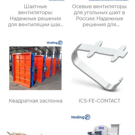
Шахтные
Осевые вентиляторы
вентиляторы:
для угольных шахт в
Надежные решения
России: Надежные
для вентиляции шахт
решения для
и подземных объектов
эффективной
| Купить с доставкой
вентиляции и
безопасности
Квадратная заслонка
ICS-FE-CONTACT