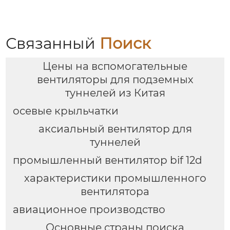
агрессивных сред
Высокая
эффективность,
надежность и
долговечность |
Связанный
Поиск
Купить вентиляцию
для металлургии,
Цены на вспомогательные
химической и
горнодобывающей
вентиляторы для подземных
промышленности
туннелей из Китая
осевые крыльчатки
аксиальный вентилятор для
туннелей
промышленный вентилятор bif 12d
характеристики промышленного
вентилятора
авиационное производство
Основные страны поиска