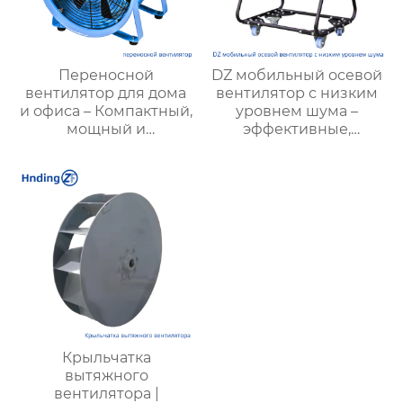
Переносной
DZ мобильный осевой
вентилятор для дома
вентилятор с низким
и офиса – Компактный,
уровнем шума –
мощный и
эффективные,
экономичный выбор
экономичные и
для охлаждения в
малошумные
любом помещении
решения для
вентиляции |
Hengding Fan
Крыльчатка
вытяжного
вентилятора |