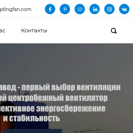
dingfan.com






ас
Контакты
