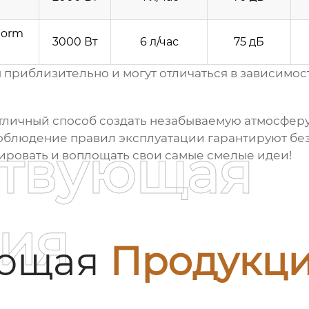
torm
3000 Вт
6 л/час
75 дБ
 приблизительно и могут отличаться в зависимост
отличный способ создать незабываемую атмосферу
облюдение правил эксплуатации гарантируют без
ствующая
ировать и воплощать свои самые смелые идеи!
ия
ующая
Продукц