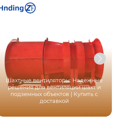
Шахтные вентиляторы: Надежные
Ос
решения для вентиляции шахт и
ша
подземных объектов | Купить с
д
доставкой