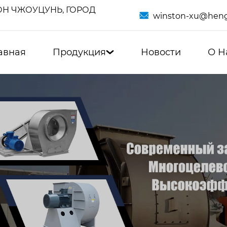
Н ЧЖОУЦУНЬ, ГОРОД

winston-xu@heng
авная
Продукция
Новости
О Н
