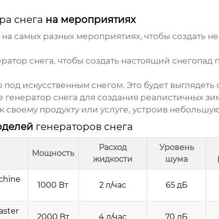
ра снега
на мероприятиях
на самых разных мероприятиях, чтобы создать н
ератор снега
, чтобы создать настоящий снегопад 
под искусственным снегом. Это будет выглядеть 
е
генератор снега
для создания реалистичных зи
 своему продукту или услуге, устроив небольшую
оделей
генераторов снега
Расход
Уровень
Мощность
жидкости
шума
chine
1000 Вт
2 л/час
65 дБ
aster
2000 Вт
4 л/час
70 дБ