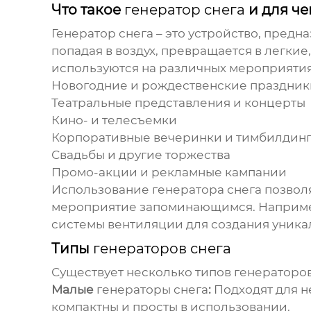
Что такое
генератор снега
и для че
Генератор снега
– это устройство, предн
попадая в воздух, превращается в легки
используются на различных мероприятиях
Новогодние и рождественские праздник
Театральные представления и концерты
Кино- и телесъемки
Корпоративные вечеринки и тимбилдин
Свадьбы и другие торжества
Промо-акции и рекламные кампании
Использование
генератора снега
позволя
мероприятие запоминающимся. Наприм
системы вентиляции для создания уник
Типы
генераторов снега
Существует несколько типов
генераторов
Малые
генераторы снега
:
Подходят для н
компактны и просты в использовании.