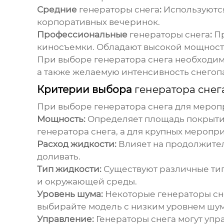
Средние
генераторы снега
:
Используются
корпоративных вечеринок.
Профессиональные
генераторы снега
:
Пр
киносъемки. Обладают высокой мощность
При выборе
генератора снега
необходимо
а также желаемую интенсивность снегоп
Критерии выбора
генератора снег
При выборе
генератора снега для мероп
Мощность:
Определяет площадь покрыти
генератора снега
, а для крупных меропр
Расход жидкости:
Влияет на продолжите
доливать.
Тип жидкости:
Существуют различные ти
и окружающей среды.
Уровень шума:
Некоторые
генераторы сн
выбирайте модель с низким уровнем шум
Управление:
Генераторы снега
могут упр