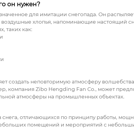
го он нужен?
азначенное для имитации снегопада. Он распыляе
е, воздушные хлопья, напоминающие настоящий сн
, таких как:
и
ги
ет создать неповторимую атмосферу волшебства и
ер, компания
Zibo Hengding Fan Co.
, может предл
альной атмосферы на промышленных объектах.
 снега
, отличающихся по принципу работы, мощн
ебольших помещений и мероприятий с небольши