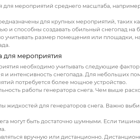
 для мероприятий среднего масштаба, например
едназначены для крупных мероприятий, таких ка
ю и способны создавать обильный снегопад на 
 учитывать размер помещения или площадки, на
ада.
а для мероприятия
риятия
необходимо учитывать следующие фактор
я и интенсивность снегопада. Для небольших п
иятий потребуется более мощное устройство.
льность работы
генератора снега
. Чем выше расх
пы жидкостей для
генераторов снега
. Важно выби
ега
могут быть достаточно шумными. Если тишина
а.
авляться вручную или дистанционно. Дистанцион