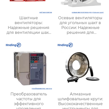
Шахтные
Осевые вентиляторы
вентиляторы:
для угольных шахт в
Надежные решения
России: Надежные
для вентиляции шахт
решения для
и подземных объектов
эффективной
| Купить с доставкой
вентиляции и
безопасности
Преобразователь
Алмазные
частоты для
шлифовальные круги:
эффективного
Высококачественные
управления
инструменты для