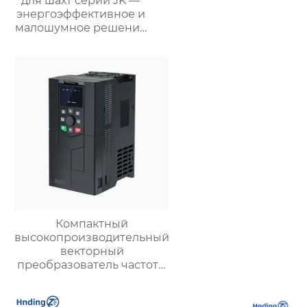
для шахт серии JK —
энергоэффективное и
малошумное решение
для подземной
вентиляции
Компактный
высокопроизводительный
векторный
преобразователь частоты
серии LC630A