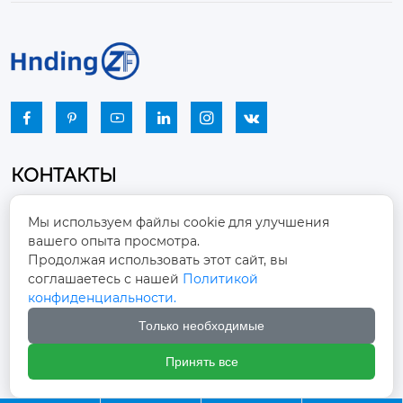






КОНТАКТЫ
Промышленный парк, город Наньцзяо,
Мы используем файлы cookie для улучшения
район Чжоуцунь, город Цзыбо, провинция

вашего опыта просмотра.
Шаньдун
Продолжая использовать этот сайт, вы
соглашаетесь с нашей
Политикой
winston-xu@hengdingfan.com

конфиденциальности.
Только необходимые
+86-13806434669

Принять все
+86 13806434669
