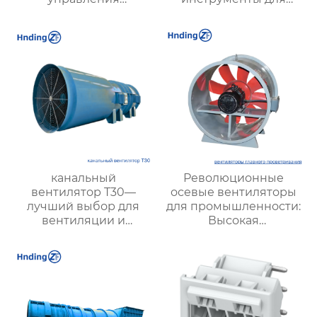
электродвигателями:
точной обработки
оптимизация работы
твердых материалов
и энергосбережение
канальный
Революционные
вентилятор T30—
осевые вентиляторы
лучший выбор для
для промышленности:
вентиляции и
Высокая
воздухообмена в
эффективность и
заводах, складах и
мощные решения для
офисах, эффективный
вентиляции
и надежный