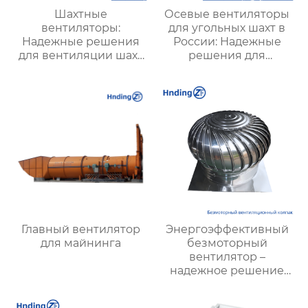
Шахтные
Осевые вентиляторы
вентиляторы:
для угольных шахт в
Надежные решения
России: Надежные
для вентиляции шахт
решения для
и подземных объектов
эффективной
| Купить с доставкой
вентиляции и
безопасности
Главный вентилятор
Энергоэффективный
для майнинга
безмоторный
вентилятор –
надежное решение
для вентиляции