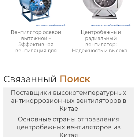
Вентилятор осевой
Центробежный
вытяжной –
радиальный
Эффективная
вентилятор:
вентиляция для
Надежность и высокая
промышленных
производительность
объектов и офисных
для промышленной
помещений
вентиляции и
охлаждения
Связанный
Поиск
Поставщики высокотемпературных
антикоррозионных вентиляторов в
Китае
Основные страны отправления
центробежных вентиляторов из
Китая