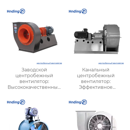
экономичные и
малошумные
решения для
вентиляции |
Hengding Fan
Заводской
Канальный
центробежный
центробежный
вентилятор:
вентилятор:
Высококачественные
Эффективное
решения для
решение для системы
эффективной
вентиляции и
вентиляции на
кондиционирования
производстве