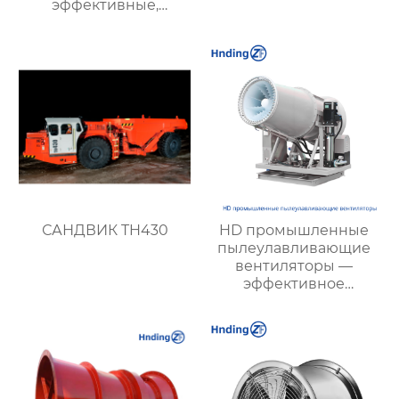
эффективные,
экономичные и
малошумные
решения для
вентиляции |
Hengding Fan
САНДВИК TH430
HD промышленные
пылеулавливающие
вентиляторы —
эффективное
подавление пыли и
тумана на
строительных и
производственных
объектах