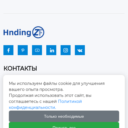






КОНТАКТЫ
Промышленный парк, город Наньцзяо,
Мы используем файлы cookie для улучшения
район Чжоуцунь, город Цзыбо, провинция

вашего опыта просмотра.
Шаньдун
Продолжая использовать этот сайт, вы
соглашаетесь с нашей
Политикой
winston-xu@hengdingfan.com

конфиденциальности.
Только необходимые
+86-13806434669

Принять все