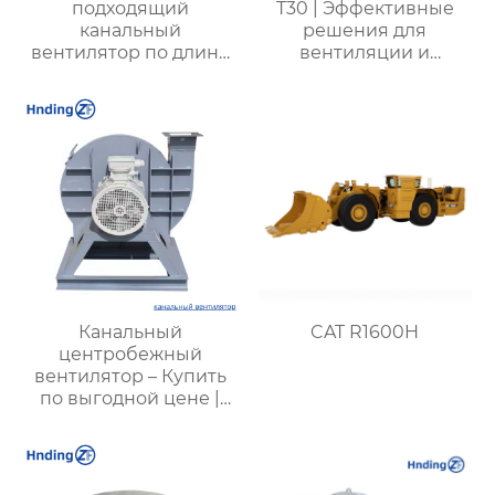
подходящий
T30 | Эффективные
канальный
решения для
вентилятор по длине
вентиляции и
трубопровода с
охлаждения |
защитой IP55 и
Прочные и надежные
классом изоляции H
системы вентиляции
Канальный
CAT R1600H
центробежный
вентилятор – Купить
по выгодной цене |
Применение и
характеристики