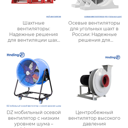
Шахтные
Осевые вентиляторы
вентиляторы:
для угольных шахт в
Надежные решения
России: Надежные
для вентиляции шахт
решения для
и подземных объектов
эффективной
| Купить с доставкой
вентиляции и
безопасности
DZ мобильный осевой
Центробежный
вентилятор с низким
вентилятор высокого
уровнем шума –
давления