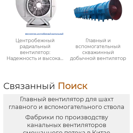
Центробежный
Главный и
радиальный
вспомогательный
вентилятор:
скважинный
Надежность и высокая
добычной вентилятор
производительность
для промышленной
вентиляции и
охлаждения
Связанный
Поиск
Главный вентилятор для шахт
главного и вспомогательного ствола
Фабрики по производству
канальных вентиляторов
смешанного потока в Китае