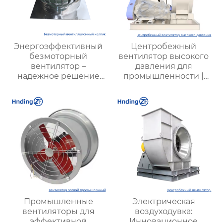
Энергоэффективный
Центробежный
безмоторный
вентилятор высокого
вентилятор –
давления для
надежное решение
промышленности |
для вентиляции
Высокая
эффективность,
надежность и
долговечность |
Купить вентиляцию
для металлургии,
химической и
горнодобывающей
промышленности
Промышленные
Электрическая
вентиляторы для
воздуходувка:
эффективной
Инновационное