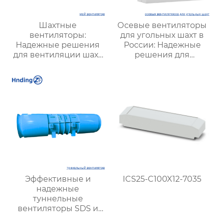
Шахтные
Осевые вентиляторы
вентиляторы:
для угольных шахт в
Надежные решения
России: Надежные
для вентиляции шахт
решения для
и подземных объектов
эффективной
| Купить с доставкой
вентиляции и
безопасности
Эффективные и
ICS25-C100X12-7035
надежные
туннельные
вентиляторы SDS и
SDF для вентиляции