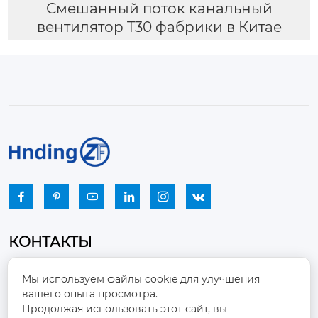
Смешанный поток канальный
вентилятор T30 фабрики в Китае






КОНТАКТЫ
Промышленный парк, город Наньцзяо,
Мы используем файлы cookie для улучшения
район Чжоуцунь, город Цзыбо, провинция

вашего опыта просмотра.
Шаньдун
Продолжая использовать этот сайт, вы