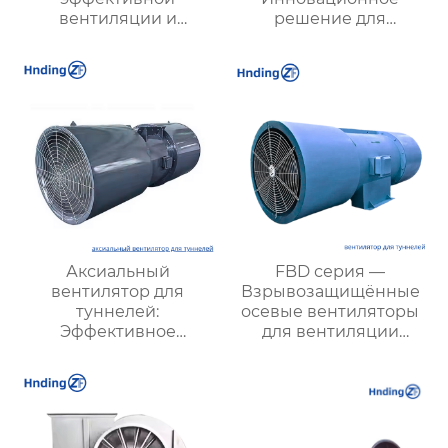
вентиляции и
решение для
промышленного
эффективного
охлаждения:
воздухообмена и
надежные решения
энергосбережения
для вашего бизнеса
Аксиальный
FBD серия —
вентилятор для
Взрывозащищённые
туннелей:
осевые вентиляторы
Эффективное
для вентиляции
решение для
туннелей и
вентиляции
подземных объектов:
подземных объектов и
эффективные и
шахт
энергоэкономичные
решения