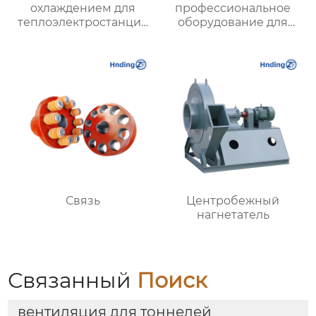
охлаждением для
профессиональное
теплоэлектростанций
оборудование для
и вентиляции шахт |
создания
Высокая
искусственного снега
эффективность и
низкий уровень шума
Связь
Центробежный
нагнетатель
Связанный
Поиск
вентиляция для тоннелей