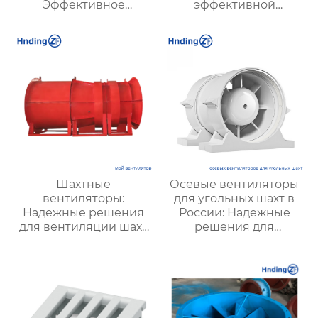
Эффективное
эффективной
решение для
вентиляции и
надежной вентиляции
оптимизации работы
систем
Шахтные
Осевые вентиляторы
вентиляторы:
для угольных шахт в
Надежные решения
России: Надежные
для вентиляции шахт
решения для
и подземных объектов
эффективной
| Купить с доставкой
вентиляции и
безопасности