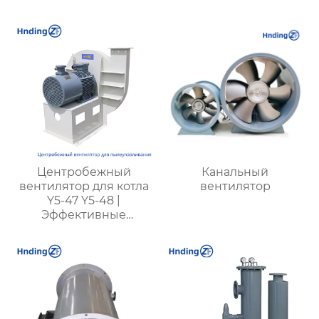
долговечные, с
подземных работ
низким
энергопотреблением
и низким уровнем
шума
Центробежный
Канальный
вентилятор для котла
вентилятор
Y5-47 Y5-48 |
Эффективные
вентиляторы для
промышленных
котлов | Для котлов с
углем разных типов