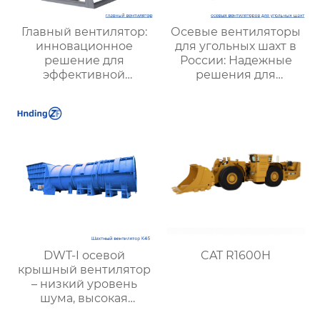
Главный вентилятор:
Осевые вентиляторы
инновационное
для угольных шахт в
решение для
России: Надежные
эффективной
решения для
вентиляции и
эффективной
оптимизации работы
вентиляции и
систем
безопасности
DWT-I осевой
CAT R1600H
крышный вентилятор
– низкий уровень
шума, высокая
производительность,