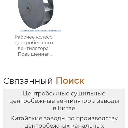
Рабочее колесо
центробежного
вентилятора:
Повышенная
эффективность и
долговечность для
промышленных
систем вентиляции
Связанный
Поиск
Центробежные сушильные
центробежные вентиляторы заводы
в Китае
Китайские заводы по производству
центробежных канальных