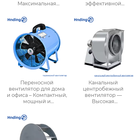
Максимальная
эффективной
эффективность и
вентиляции
надежность для
помещений и
повышения давления
промышленных
объектов | Купить с
доставкой
Переносной
Канальный
вентилятор для дома
центробежный
и офиса – Компактный,
вентилятор —
мощный и
Высокая
экономичный выбор
эффективность и
для охлаждения в
надежность для
любом помещении
вентиляции вашего
бизнеса