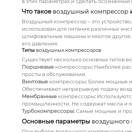
в этих параметрах и сделать осознанный
Что такое
воздушный компрессор
и
Воздушный компрессор
– это устройство
использован для питания различных инст
шлифовальные машины и многое другое. 
его давления.
Типы
воздушных компрессоров
Существует несколько основных типов
в
Поршневые
компрессоры
:
Наиболее расп
просты в обслуживании.
Винтовые
компрессоры
:
Более мощные и 
Обеспечивают непрерывную подачу возду
Мембранные
компрессоры
:
Используются
промышленности. Не содержат масла и 
Турбокомпрессоры:
Самые мощные и пр
Основные параметры
воздушного
При выборе
воздушного компрессора
не