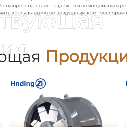
й компрессор
станет надежным помощником в ре
ствующая
чить консультацию по
воздушным компрессорам
ия
ующая
Продукц