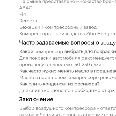
На рынке представлено множество брен
ABAC
Fini
Remeza
Бежецкий компрессорный завод
Компрессоры
производства Zibo Hengdin
Часто задаваемые вопросы о
возд
Какой
компрессор
выбрать для покраски
Для покраски автомобиля рекомендуетс
производительностью 150-250 л/мин.
Как часто нужно менять масло в поршне
Масло в поршневом
компрессоре
рекоме
Как слить конденсат из ресивера?
Для слива конденсата необходимо откры
Заключение
Выбор
воздушного компрессора
– ответс
вам разобраться в основных параметрах 