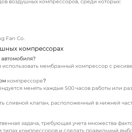
дов
воздушных компрессоров
, среди которых:
g Fan Co.
ушных компрессорах
 автомобиля?
я использовать мембранный
компрессор
с ресиве
вом
компрессоре
?
ндуется менять каждые 500 часов работы или раз 
ть сливной клапан, расположенный в нижней час
твенная задача, требующая учета множества факто
и типах
компрессоров
и сделать правильный выбо