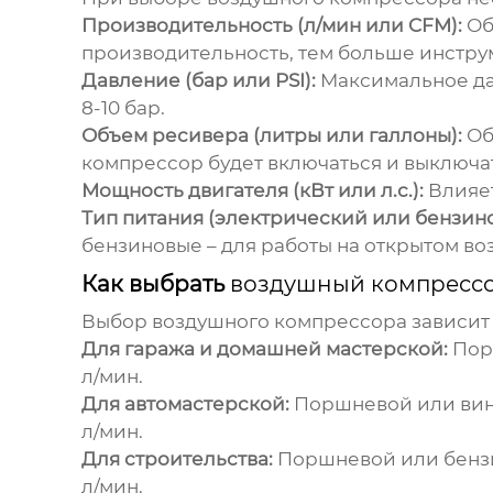
Производительность (л/мин или CFM):
Об
производительность, тем больше инстр
Давление (бар или PSI):
Максимальное да
8-10 бар.
Объем ресивера (литры или галлоны):
Об
компрессор
будет включаться и выключа
Мощность двигателя (кВт или л.с.):
Влияет
Тип питания (электрический или бензин
бензиновые – для работы на открытом возд
Как выбрать
воздушный компресс
Выбор
воздушного компрессора
зависит 
Для гаража и домашней мастерской:
Пор
л/мин.
Для автомастерской:
Поршневой или ви
л/мин.
Для строительства:
Поршневой или бен
л/мин.