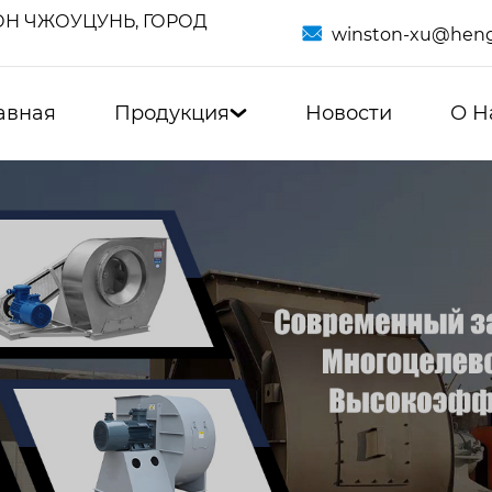
Н ЧЖОУЦУНЬ, ГОРОД

winston-xu@heng
авная
Продукция
Новости
О Н
