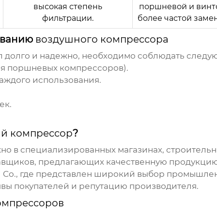
высокая степень
поршневой и винто
фильтрации.
более частой заме
живанию
воздушного компрессора
 долго и надежно, необходимо соблюдать следу
для поршневых
компрессоров
).
каждого использования.
ек.
й компрессор
?
о в специализированных магазинах, строительн
вщиков, предлагающих качественную продукцию 
n Co., где представлен широкий выбор промышле
ывы покупателей и репутацию производителя.
омпрессоров