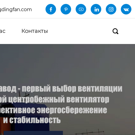
dingfan.com






ас
Контакты
