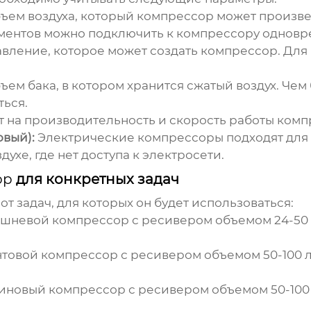
ъем воздуха, который
компрессор
может произве
ументов можно подключить к
компрессору
одновр
вление, которое может создать
компрессор
. Дл
ъем бака, в котором хранится сжатый воздух. Че
ться.
 на производительность и скорость работы
комп
овый):
Электрические
компрессоры
подходят для
ухе, где нет доступа к электросети.
ор
для конкретных задач
от задач, для которых он будет использоваться:
шневой
компрессор
с ресивером объемом 24-50
нтовой
компрессор
с ресивером объемом 50-100 
зиновый
компрессор
с ресивером объемом 50-100