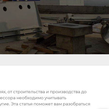
х, от строительства и производства до
рессора
необходимо учитывать
гие. Эта статья поможет вам разобраться