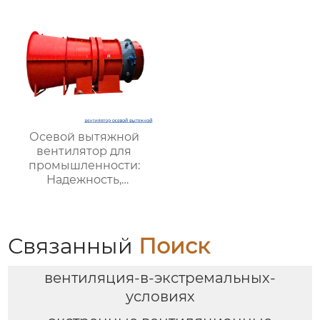
горнодобывающей и
химической
промышленности
Осевой вытяжной
вентилятор для
промышленности:
Надежность,
Энергоэффективность
и Высокая
Производительность
Связанный
Поиск
вентиляция-в-экстремальных-
условиях