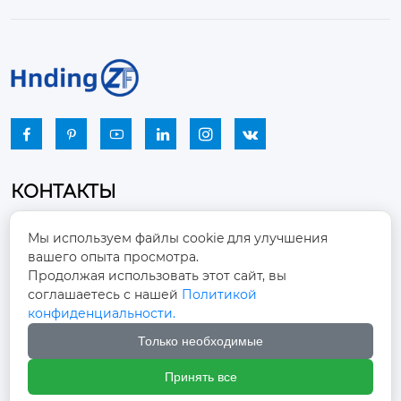






КОНТАКТЫ
Промышленный парк, город Наньцзяо,
Мы используем файлы cookie для улучшения
район Чжоуцунь, город Цзыбо, провинция

вашего опыта просмотра.
Шаньдун
Продолжая использовать этот сайт, вы
соглашаетесь с нашей
Политикой
winston-xu@hengdingfan.com

конфиденциальности.
Только необходимые
+86-13806434669

Принять все
+86 13806434669
