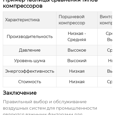
компрессоров
Поршневой
Винто
Характеристика
компрессор
компр
Низкая -
Сре
Производительность
Средняя
Вы
Давление
Высокое
Сре
Уровень шума
Высокий
Ни
Энергоэффективность
Низкая
Вы
Стоимость
Низкая
Сре
Заключение
Правильный выбор и обслуживание
воздушных систем для промышленности
являются важными факторами для