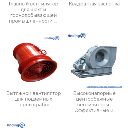
Главный вентилятор
Квадратная заслонка
для шахт и
горнодобывающей
промышленности —
Высокая
производительность и
надежность
Вытяжной вентилятор
Высоконапорные
для подземных
центробежные
горных работ
вентиляторы |
Эффективные и
энергоэкономичные
решения для
металлургии,