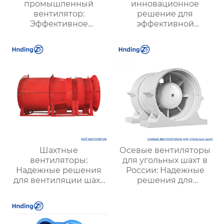
промышленный
инновационное
вентилятор:
решение для
Эффективное
эффективной
решение для
вентиляции и
надежной вентиляции
оптимизации работы
систем
Шахтные
Осевые вентиляторы
вентиляторы:
для угольных шахт в
Надежные решения
России: Надежные
для вентиляции шахт
решения для
и подземных объектов
эффективной
| Купить с доставкой
вентиляции и
безопасности