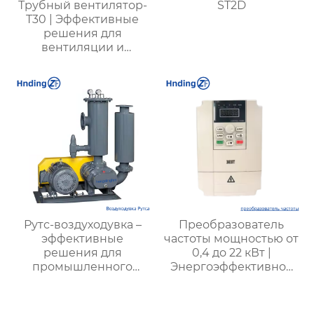
Трубный вентилятор-
ST2D
T30 | Эффективные
решения для
вентиляции и
охлаждения |
Прочные и надежные
системы вентиляции
Рутс-воздуходувка –
Преобразователь
эффективные
частоты мощностью от
решения для
0,4 до 22 кВт |
промышленного
Энергоэффективное
воздуходувного
решение для
оборудования |
промышленности
Hengding Fan