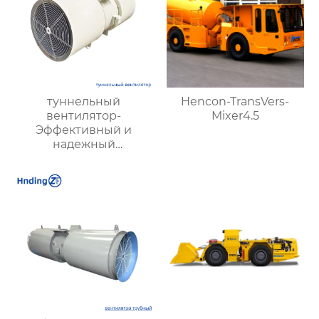
туннельный
Hencon-TransVers-
вентилятор-
Mixer4.5
Эффективный и
надежный
туннельный струйный
вентилятор SDS и
туннельный осевой
вентилятор SDF —
идеальное решение
для туннельной
вентиляции.