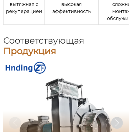
вытяжная с
высокая
сложно
рекуперацией
эффективность
монтаж
обслужив
Соответствующая
Продукция