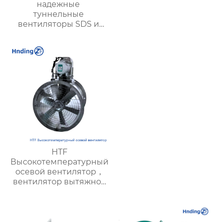
надежные
туннельные
вентиляторы SDS и
SDF для вентиляции
транспортных и
подземных туннелей
HTF
Высокотемпературный
осевой вентилятор，
вентилятор вытяжной
промышленный —
энергоэффективный,
необходим для
пожарной вентиляции,