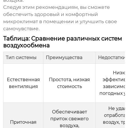
воздуха.
Следуя этим рекомендациям, вы сможете
обеспечить здоровый и комфортный
микроклимат в помещении и улучшить свое
самочувствие.
Таблица: Сравнение различных систем
воздухообмена
Тип системы
Преимущества
Недостатки
Низка
Естественная
Простота, низкая
эффективн
вентиляция
стоимость
зависимос
погодных у
Не удал
Обеспечивает
отработа
приток свежего
Приточная
воздух, тр
воздуха,