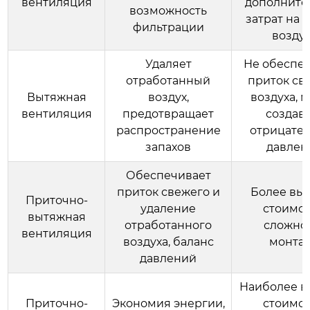
вентиляция
дополните
возможность
затрат на 
фильтрации
возду
Удаляет
Не обеспе
отработанный
приток св
Вытяжная
воздух,
воздуха, 
вентиляция
предотвращает
создав
распространение
отрицате
запахов
давлен
Обеспечивает
приток свежего и
Более вы
Приточно-
удаление
стоимос
вытяжная
отработанного
сложно
вентиляция
воздуха, баланс
монта
давлений
Наиболее в
Приточно-
Экономия энергии,
стоимос