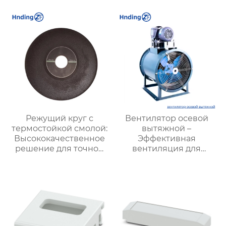
эффективных систем
для Охлаждения
вентиляции
Вашего Пространства
Режущий круг с
Вентилятор осевой
термостойкой смолой:
вытяжной –
Высококачественное
Эффективная
решение для точной
вентиляция для
резки в
промышленных
экстремальных
объектов и офисных
условиях
помещений