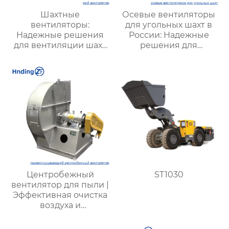
Шахтные
Осевые вентиляторы
вентиляторы:
для угольных шахт в
Надежные решения
России: Надежные
для вентиляции шахт
решения для
и подземных объектов
эффективной
| Купить с доставкой
вентиляции и
безопасности
Центробежный
ST1030
вентилятор для пыли |
Эффективная очистка
воздуха и
промышленная
вентиляция |