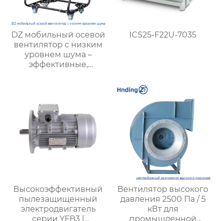
DZ мобильный осевой
ICS25-F22U-7035
вентилятор с низким
уровнем шума –
эффективные,
экономичные и
малошумные
решения для
вентиляции |
Hengding Fan
Высокоэффективный
Вентилятор высокого
пылезащищенный
давления 2500 Па / 5
электродвигатель
кВт для
серии YFB3 |
промышленной