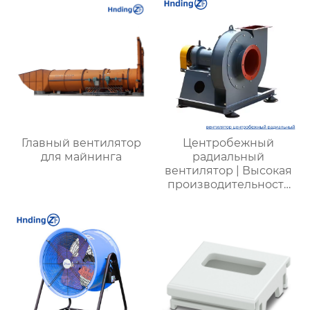
Надежные системы
для удаления пыли
Главный вентилятор
Центробежный
для майнинга
радиальный
вентилятор | Высокая
производительность
для промышленных
систем |
Энергоэффективные
решения для
вентиляции