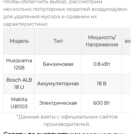
Чтобы облегчить выбор, рассмотрим
несколько популярных моделей
воздуходувок
для удаления мусора
и сравним их
характеристики:
Мощность/
Модель
Тип
воз
Напряжение
Husqvarna
Бензиновая
0.8 кВт
125B
Bosch ALB
Аккумуляторная
18 В
18 LI
Makita
Электрическая
600 Вт
UB1103
*Данные взяты с официальных сайтов
производителей.