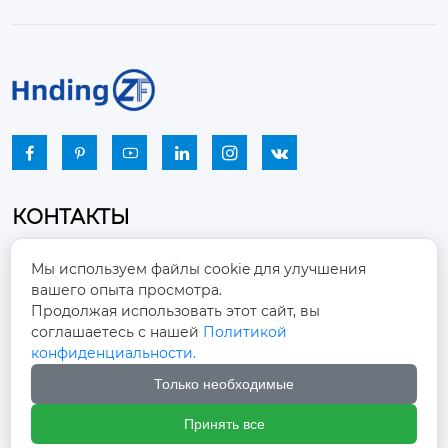






КОНТАКТЫ
Промышленный парк, город Наньцзяо,
Мы используем файлы cookie для улучшения
район Чжоуцунь, город Цзыбо, провинция

вашего опыта просмотра.
Шаньдун
Продолжая использовать этот сайт, вы
соглашаетесь с нашей
Политикой
winston-xu@hengdingfan.com

конфиденциальности.
Только необходимые
+86-13806434669

Принять все
+86 13806434669
