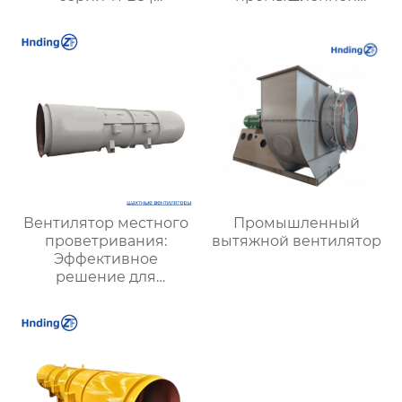
ZHONGTAI
вентиляции – Высокая
производительность,
надежность и
энергоэффективность
от XYZ
Вентилятор местного
Промышленный
проветривания:
вытяжной вентилятор
Эффективное
решение для
улучшения качества
воздуха и комфорта на
рабочих местах