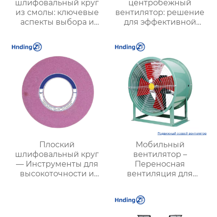
шлифовальный круг
центробежный
из смолы: ключевые
вентилятор: решение
аспекты выбора и
для эффективной
применения
вентиляции
Плоский
Мобильный
шлифовальный круг
вентилятор –
— Инструменты для
Переносная
высокоточности и
вентиляция для
эффективности
любых условий,
обработки
эффективность и
удобство