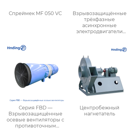
Спреймек MF 050 VC
Взрывозащищённые
трёхфазные
асинхронные
электродвигатели
серии YBX3 (Ex d)
Серия FBD —
Центробежный
Взрывозащищённые
нагнетатель
осевые вентиляторы с
противоточным
направлением для