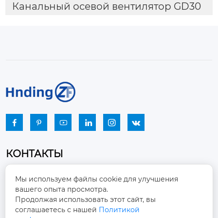
Канальный осевой вентилятор GD30






КОНТАКТЫ
Промышленный парк, город Наньцзяо,
Мы используем файлы cookie для улучшения
район Чжоуцунь, город Цзыбо, провинция

вашего опыта просмотра.
Шаньдун
Продолжая использовать этот сайт, вы
соглашаетесь с нашей
Политикой
winston-xu@hengdingfan.com
