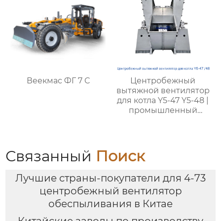
Веекмас ФГ 7 С
Центробежный
вытяжной вентилятор
для котла Y5-47 Y5-48 |
промышленный
вытяжной вентилятор
для котла |
высокоэффективный
вытяжной вентилятор
Связанный
Поиск
для удаления пыли |
подходит для угля
Лучшие страны-покупатели для 4-73
любого качества
центробежный вентилятор
обеспыливания в Китае
Китайские заводы по производству