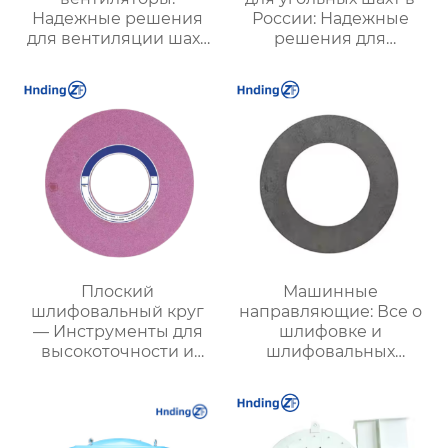
Надежные решения
России: Надежные
для вентиляции шахт
решения для
и подземных объектов
эффективной
| Купить с доставкой
вентиляции и
безопасности
Плоский
Машинные
шлифовальный круг
направляющие: Все о
— Инструменты для
шлифовке и
высокоточности и
шлифовальных
эффективности
инструментах для
обработки
машиностроения