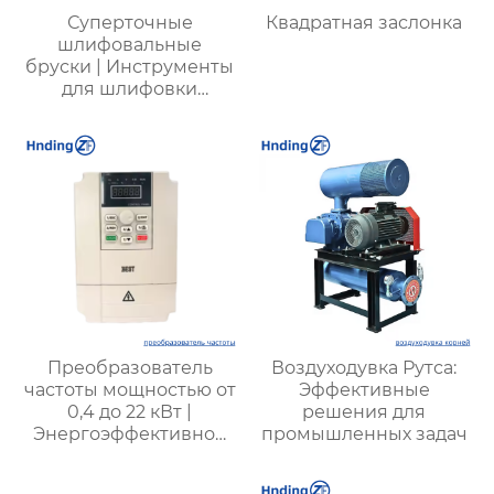
Суперточные
Квадратная заслонка
шлифовальные
бруски | Инструменты
для шлифовки
дорожек
подшипников с
высокой точностью |
Профессиональные
решения для
полировки
поверхностей
Преобразователь
Воздуходувка Рутса:
частоты мощностью от
Эффективные
0,4 до 22 кВт |
решения для
Энергоэффективное
промышленных задач
решение для
промышленности