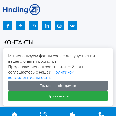






КОНТАКТЫ
Промышленный парк, город Наньцзяо,
Мы используем файлы cookie для улучшения
район Чжоуцунь, город Цзыбо, провинция

вашего опыта просмотра.
Шаньдун
Продолжая использовать этот сайт, вы
соглашаетесь с нашей
Политикой
winston-xu@hengdingfan.com

конфиденциальности.
Только необходимые
+86-13806434669

Принять все
+86 13806434669




