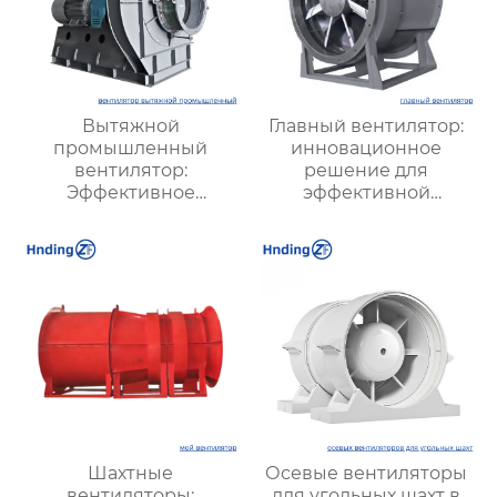
Вытяжной
Главный вентилятор:
промышленный
инновационное
вентилятор:
решение для
Эффективное
эффективной
решение для
вентиляции и
надежной вентиляции
оптимизации работы
систем
Шахтные
Осевые вентиляторы
вентиляторы:
для угольных шахт в