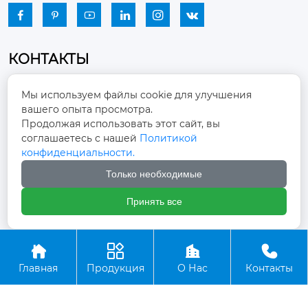






КОНТАКТЫ
Промышленный парк, город Наньцзяо,
Мы используем файлы cookie для улучшения
район Чжоуцунь, город Цзыбо, провинция

вашего опыта просмотра.
Шаньдун
Продолжая использовать этот сайт, вы
соглашаетесь с нашей
Политикой
winston-xu@hengdingfan.com

конфиденциальности.
Только необходимые
+86-13806434669

Принять все
+86 13806434669





Главная
Продукция
О Нас
Контакты
Copyright ©ООО Зибо Хенгдин Вентилятор