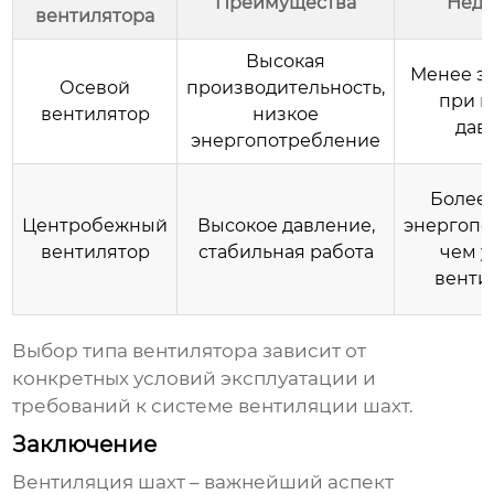
Преимущества
Недо
вентилятора
Высокая
Менее э
Осевой
производительность,
при 
вентилятор
низкое
дав
энергопотребление
Более
Центробежный
Высокое давление,
энергопо
вентилятор
стабильная работа
чем у
венти
Выбор типа вентилятора зависит от
конкретных условий эксплуатации и
требований к системе
вентиляции шахт
.
Заключение
Вентиляция шахт
– важнейший аспект