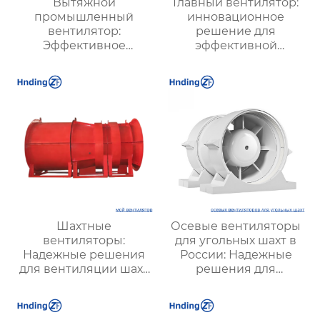
Вытяжной
Главный вентилятор:
промышленный
инновационное
вентилятор:
решение для
Эффективное
эффективной
решение для
вентиляции и
надежной вентиляции
оптимизации работы
систем
Шахтные
Осевые вентиляторы
вентиляторы:
для угольных шахт в
Надежные решения
России: Надежные
для вентиляции шахт
решения для
и подземных объектов
эффективной
| Купить с доставкой
вентиляции и
безопасности