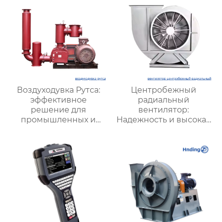
Воздуходувка Рутса:
Центробежный
эффективное
радиальный
решение для
вентилятор:
промышленных и
Надежность и высокая
коммунальных нужд
производительность
для промышленной
вентиляции и
охлаждения