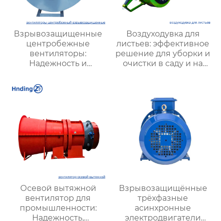
Взрывозащищенные
Воздуходувка для
центробежные
листьев: эффективное
вентиляторы:
решение для уборки и
Надежность и
очистки в саду и на
безопасность для
территории
работы в опасных
зонах
Осевой вытяжной
Взрывозащищённые
вентилятор для
трёхфазные
промышленности:
асинхронные
Надежность,
электродвигатели