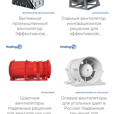
Вытяжной
Главный вентилятор:
промышленный
инновационное
вентилятор:
решение для
Эффективное
эффективной
решение для
вентиляции и
надежной вентиляции
оптимизации работы
систем
Шахтные
Осевые вентиляторы
вентиляторы:
для угольных шахт в
Надежные решения
России: Надежные
для вентиляции шахт
решения для