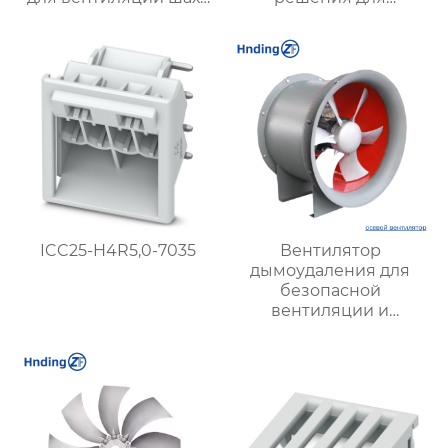
и подземных объектов
эффективной
| Купить с доставкой
вентиляции и
безопасности
ICC25-H4R5,0-7035
Вентилятор
дымоудаления для
безопасной
вентиляции и
удаления дыма |
Высокая
эффективность и
надежность