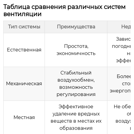
Таблица сравнения различных систем
вентиляции
Тип системы
Преимущества
Недо
Зависи
Простота,
погодны
Естественная
экономичность
ни
эффек
Стабильный
Более
воздухообмен,
Механическая
стои
возможность
энергоп
регулирования
Эффективное
Не обе
удаление вредных
об
Местная
веществ в местах их
воздух
образования
ц