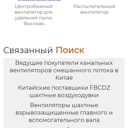
Центробежный
Распылительный
вентилятор для
вентилятор
удаления пыли:
Высокая
эффективность,
надежность и
инновационные
технологии для
Связанный
Поиск
промышленных
систем очистки
Ведущие покупатели канальных
воздуха
вентиляторов смешанного потока в
Китае
Китайские поставщики FBCDZ
шахтные воздуходувки
Вентиляторы шахтные
взрывозащищенные главного и
вспомогательного вала