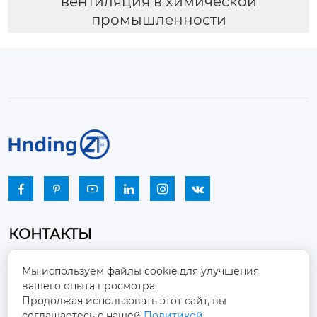
вентиляция в химической
промышленности






КОНТАКТЫ
Промышленный парк, город Наньцзяо,
Мы используем файлы cookie для улучшения
район Чжоуцунь, город Цзыбо, провинция

вашего опыта просмотра.
Шаньдун
Продолжая использовать этот сайт, вы
соглашаетесь с нашей
Политикой