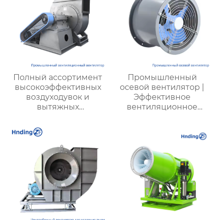
Полный ассортимент
Промышленный
высокоэффективных
осевой вентилятор |
воздуходувок и
Эффективное
вытяжных
вентиляционное
вентиляторов,
оборудование | Для
предназначенных для
фабрик, шахт,
вентиляции на
энергетики
тепловых
электростанциях и в
шахтах, включает 12
моделей