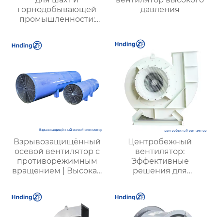
горнодобывающей
давления
промышленности:
Высокая
производительность и
надежность
Взрывозащищённый
Центробежный
осевой вентилятор с
вентилятор:
противорежимным
Эффективные
вращением | Высокая
решения для
безопасность,
вентиляции
эффективность и
промышленных и
долговечность
жилых объектов