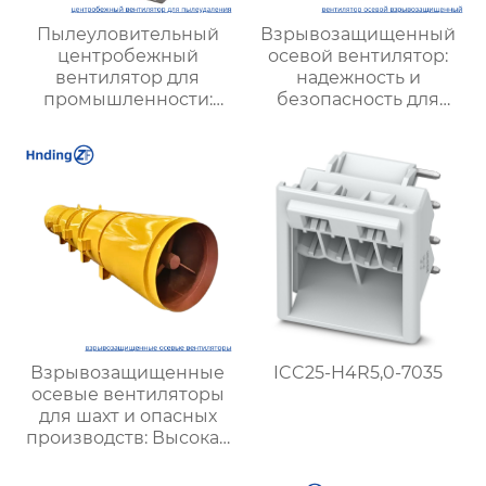
Пылеуловительный
Взрывозащищенный
центробежный
осевой вентилятор:
вентилятор для
надежность и
промышленности:
безопасность для
эффективные
опасных производств
решения для очистки
воздуха и повышения
безопасности
Взрывозащищенные
ICC25-H4R5,0-7035
осевые вентиляторы
для шахт и опасных
производств: Высокая
эффективность и
безопасность