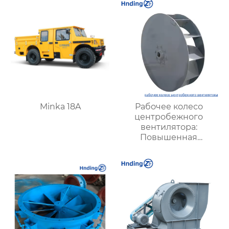
Minka 18A
Рабочее колесо
центробежного
вентилятора:
Повышенная
эффективность и
долговечность для
промышленных
систем вентиляции