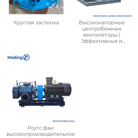
Круглая заслонка
Высоконапорные
центробежные
вентиляторы |
Эффективные и
энергоэкономичные
решения для
металлургии,
горнодобывающей и
химической
промышленности
Роутс фан:
высокопроизводительное