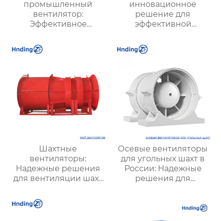
промышленный
инновационное
вентилятор:
решение для
Эффективное
эффективной
решение для
вентиляции и
надежной вентиляции
оптимизации работы
систем
Шахтные
Осевые вентиляторы
вентиляторы:
для угольных шахт в
Надежные решения
России: Надежные
для вентиляции шахт
решения для
и подземных объектов
эффективной
| Купить с доставкой
вентиляции и
безопасности