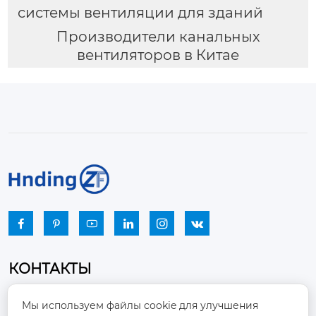
системы вентиляции для зданий
Производители канальных
вентиляторов в Китае






КОНТАКТЫ
Промышленный парк, город Наньцзяо,
Мы используем файлы cookie для улучшения
район Чжоуцунь, город Цзыбо, провинция
