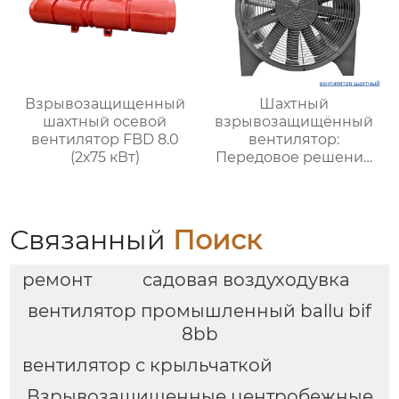
поверхностей
Взрывозащищенный
Шахтный
шахтный осевой
взрывозащищённый
вентилятор FBD 8.0
вентилятор:
(2х75 кВт)
Передовое решение
для безопасной и
стабильной
вентиляции в
подземных условиях
Связанный
Поиск
ремонт
садовая воздуходувка
вентилятор промышленный ballu bif
8bb
вентилятор с крыльчаткой
Взрывозащищенные центробежные