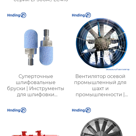
Суперточные
Вентилятор осевой
шлифовальные
промышленный для
бруски | Инструменты
шахт и
для шлифовки
промышленности |
дорожек
Высокая
подшипников с
эффективность и
высокой точностью |
надежность
Профессиональные
решения для
полировки