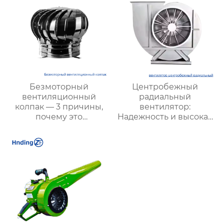
вытяжной вентилятор
для удаления пыли |
подходит для угля
любого качества
Безмоторный
Центробежный
вентиляционный
радиальный
колпак — 3 причины,
вентилятор:
почему это
Надежность и высокая
энергосберегающее и
производительность
экологичное решение
для промышленной
является лучшим
вентиляции и
выбором для
охлаждения
повышения
эффективности
вентиляции