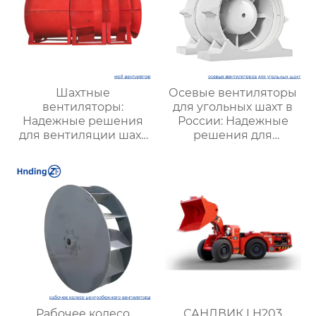
Шахтные
Осевые вентиляторы
вентиляторы:
для угольных шахт в
Надежные решения
России: Надежные
для вентиляции шахт
решения для
и подземных объектов
эффективной
| Купить с доставкой
вентиляции и
безопасности
Рабочее колесо
САНДВИК LH203