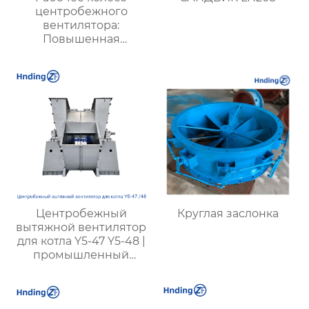
центробежного
вентилятора:
Повышенная
эффективность и
долговечность для
промышленных
систем вентиляции
Центробежный
Круглая заслонка
вытяжной вентилятор
для котла Y5-47 Y5-48 |
промышленный
вытяжной вентилятор
для котла |
высокоэффективный