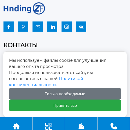






КОНТАКТЫ
Промышленный парк, город Наньцзяо,
Мы используем файлы cookie для улучшения
район Чжоуцунь, город Цзыбо, провинция

вашего опыта просмотра.
Шаньдун
Продолжая использовать этот сайт, вы
соглашаетесь с нашей
Политикой
winston-xu@hengdingfan.com

конфиденциальности.
Только необходимые
+86-13806434669

Принять все
+86 13806434669




