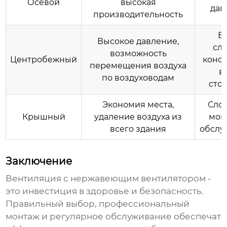
Осевой
высокая
дав
производительность
Б
Высокое давление,
сл
возможность
Центробежный
конст
перемещения воздуха
в
по воздуховодам
сто
Экономия места,
Сло
Крышный
удаление воздуха из
мон
всего здания
обслу
Заключение
Вентиляция с нержавеющим вентилятором
-
это инвестиция в здоровье и безопасность.
Правильный выбор, профессиональный
монтаж и регулярное обслуживание обеспечат