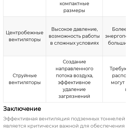
компактные
размеры
Высокое давление,
Более 
Центробежные
возможность работы
энергопо
вентиляторы
в сложных условиях
большие
Создание
направленного
Требуют
Струйные
потока воздуха,
распол
вентиляторы
эффективное
могут 
удаление
ш
загрязнений
Заключение
Эффективная
вентиляция подземных тоннелей
является критически важной для обеспечения