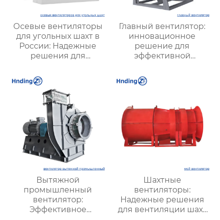
Осевые вентиляторы
Главный вентилятор:
для угольных шахт в
инновационное
России: Надежные
решение для
решения для
эффективной
эффективной
вентиляции и
вентиляции и
оптимизации работы
безопасности
систем
Вытяжной
Шахтные
промышленный
вентиляторы:
вентилятор:
Надежные решения
Эффективное
для вентиляции шахт
решение для
и подземных объектов