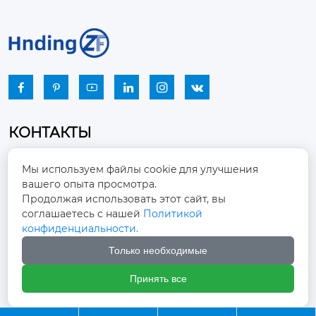






КОНТАКТЫ
Промышленный парк, город Наньцзяо,
Мы используем файлы cookie для улучшения
район Чжоуцунь, город Цзыбо, провинция

вашего опыта просмотра.
Шаньдун
Продолжая использовать этот сайт, вы
соглашаетесь с нашей
Политикой
winston-xu@hengdingfan.com

конфиденциальности.
Только необходимые
+86-13806434669

Принять все
+86 13806434669
