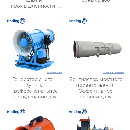
шахт и
горных работ
промышленности |
Высокая
эффективность и
надежность
Генератор снега –
Вентилятор местного
Купить
проветривания:
профессиональное
Эффективное
оборудование для
решение для
создания
улучшения качества
искусственного снега
воздуха и комфорта на
рабочих местах