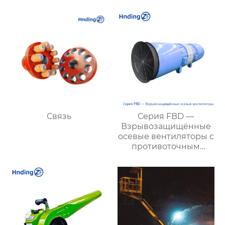
надежной вентиляции
| Купить с доставкой
Связь
Серия FBD —
Взрывозащищённые
осевые вентиляторы с
противоточным
направлением для
шахт:
высокоэффективное и
экономичное
решение для
вентиляции