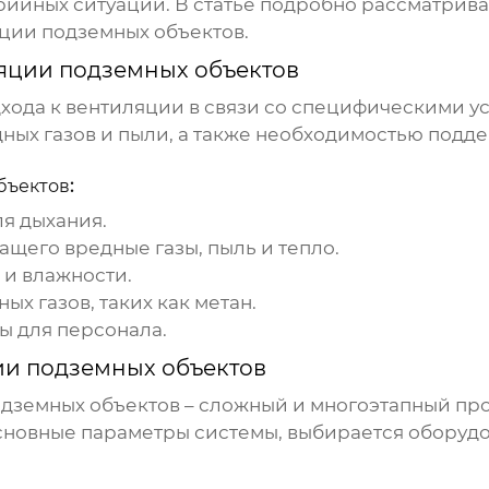
ийных ситуаций. В статье подробно рассматрив
ции подземных объектов
.
яции подземных объектов
хода к
вентиляции
в связи со специфическими у
ых газов и пыли, а также необходимостью подд
бъектов
:
я дыхания.
ащего вредные газы, пыль и тепло.
и влажности.
 газов, таких как метан.
ы для персонала.
ии подземных объектов
дземных объектов
– сложный и многоэтапный пр
основные параметры системы, выбирается оборудо