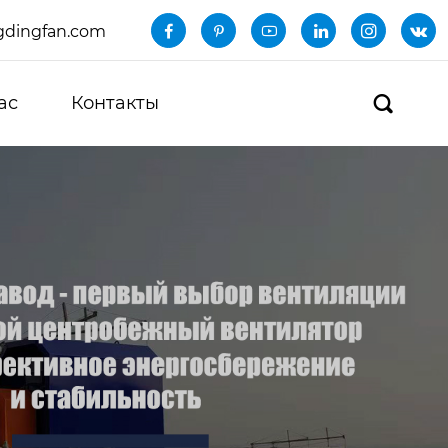
dingfan.com






ас
Контакты
