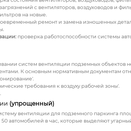
ка состояния вентиляторов, воздуховодов, фильт
загрязнений с вентиляторов, воздуховодов и филь
ильтров на новые.
оевременный ремонт и замена изношенных детал
ы.
зации:
проверка работоспособности системы авт
ивании систем
вентиляции подземных объектов
н
нтами. К основным нормативным документам отн
онирование'.
нические требования к воздуху рабочей зоны'.
.
ции
(упрощенный)
истему
вентиляции
для подземного паркинга пло
50 автомобилей в час, которые выделяют угарный