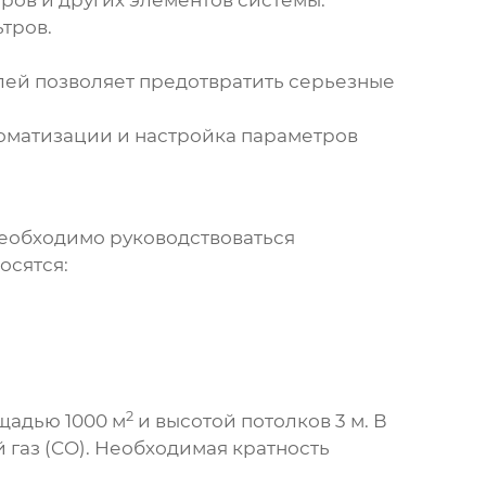
ров и других элементов системы.
тров.
ей позволяет предотвратить серьезные
оматизации и настройка параметров
еобходимо руководствоваться
осятся:
2
щадью 1000 м
и высотой потолков 3 м. В
 газ (CO). Необходимая кратность