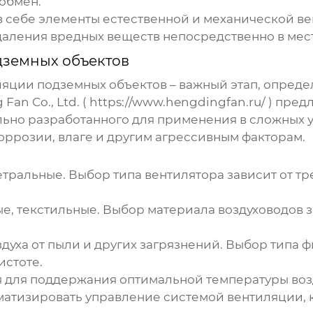
обмен.
в себе элементы естественной и механической
ве
даления вредных веществ непосредственно в мест
дземных объектов
ляции подземных объектов
– важный этап, опред
an Co., Ltd. (
https://www.hengdingfan.ru/
) пред
ьно разработанного для применения в сложных 
оррозии, влаге и другим агрессивным факторам.
тральные. Выбор типа вентилятора зависит от тре
е, текстильные. Выбор материала воздуховодов з
уха от пыли и других загрязнений. Выбор типа ф
истоте.
 для поддержания оптимальной температуры воз
матизировать управление системой
вентиляции
,