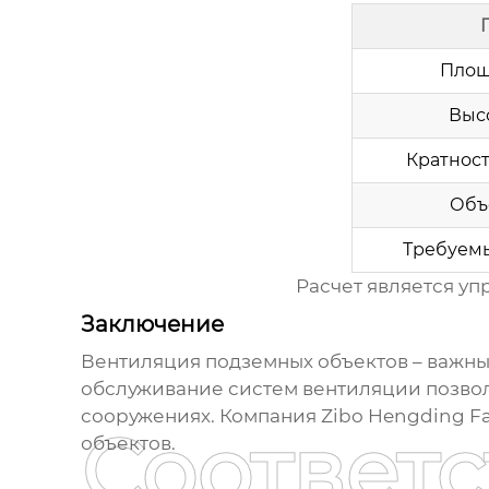
Площ
Выс
Кратнос
Объ
Требуемы
Расчет является уп
Заключение
Вентиляция подземных объектов
– важны
обслуживание систем
вентиляции
позвол
сооружениях. Компания Zibo Hengding F
Соответ
объектов
.