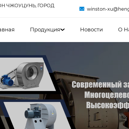
Н ЧЖОУЦУНЬ, ГОРОД

winston-xu@heng
авная
Продукция
Новости
О Н
