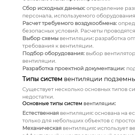
Сбор исходных данных:
определение разм
персонала, используемого оборудования
Расчет требуемого воздухообмена:
опред
безопасных условий. Расчеты проводятся
Выбор схемы
вентиляции
:
разработка оп
требования к
вентиляции
.
Подбор оборудования:
выбор вентиляторо
вентиляции
.
Разработка проектной документации:
под
Типы систем
вентиляции подземны
Существует несколько основных типов с
недостатки.
Основные типы систем
вентиляции
:
Естественная
вентиляция
:
основана на ес
только для небольших объектов с прост
Механическая
вентиляция
:
использует ве