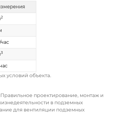
измерения
2
м
м
/час
3
м
/час
ых условий объекта.
 Правильное проектирование, монтаж и
жизнедеятельности в подземных
вание для
вентиляции подземных