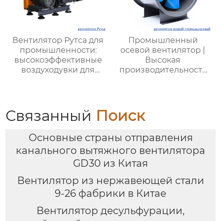
Вентилятор Рутса для
Промышленный
промышленности:
осевой вентилятор |
высокоэффективные
Высокая
воздуходувки для
производительность
стабильной работы
для промышленных
оборудования
объектов |
Энергоэффективные
системы вентиляции
Связанный
Поиск
Основные страны отправления
канального вытяжного вентилятора
GD30 из Китая
Вентилятор из нержавеющей стали
9-26 фабрики в Китае
Вентилятор десульфурации,