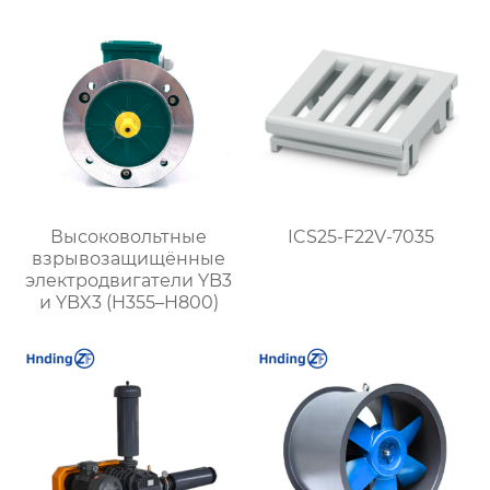
надежность для
повышения давления
Высоковольтные
ICS25-F22V-7035
взрывозащищённые
электродвигатели YB3
и YBX3 (H355–H800)