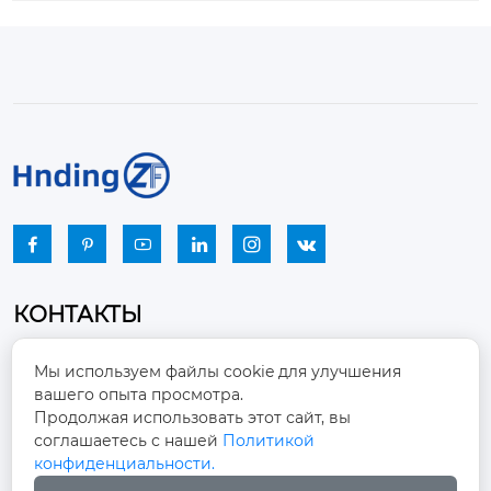






КОНТАКТЫ
Промышленный парк, город Наньцзяо,
Мы используем файлы cookie для улучшения
район Чжоуцунь, город Цзыбо, провинция

вашего опыта просмотра.
Шаньдун
Продолжая использовать этот сайт, вы
соглашаетесь с нашей
Политикой
winston-xu@hengdingfan.com

конфиденциальности.