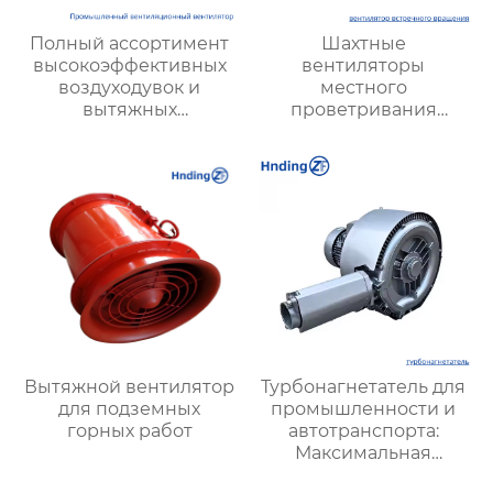
Полный ассортимент
Шахтные
высокоэффективных
вентиляторы
воздуходувок и
местного
вытяжных
проветривания
вентиляторов,
взрывозащищенные |
предназначенных для
Высокая безопасность
вентиляции на
и эффективность
тепловых
электростанциях и в
шахтах, включает 12
моделей
Вытяжной вентилятор
Турбонагнетатель для
для подземных
промышленности и
горных работ
автотранспорта:
Максимальная
эффективность и