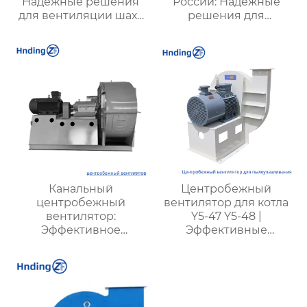
Надежные решения
России: Надежные
для вентиляции шахт
решения для
и подземных объектов
эффективной
| Купить с доставкой
вентиляции и
безопасности
Канальный
Центробежный
центробежный
вентилятор для котла
вентилятор:
Y5-47 Y5-48 |
Эффективное
Эффективные
решение для системы
вентиляторы для
вентиляции и
промышленных
кондиционирования
котлов | Для котлов с
углем разных типов