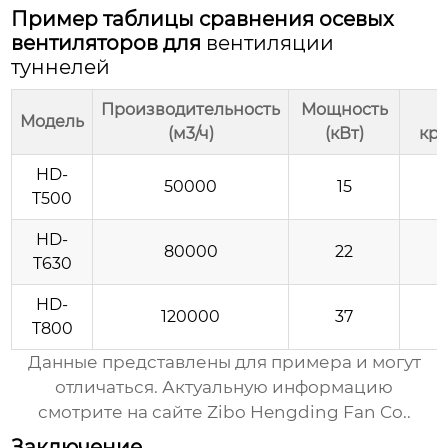
Пример таблицы сравнения осевых
вентиляторов для
вентиляции
туннелей
Производительность
Мощность
Модель
(м3/ч)
(кВт)
кры
HD-
50000
15
T500
HD-
80000
22
T630
HD-
120000
37
T800
Данные представлены для примера и могут
отличаться. Актуальную информацию
смотрите на сайте
Zibo Hengding Fan Co.
.
Заключение